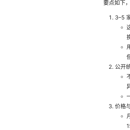
要点如下
3–5
公开
价格