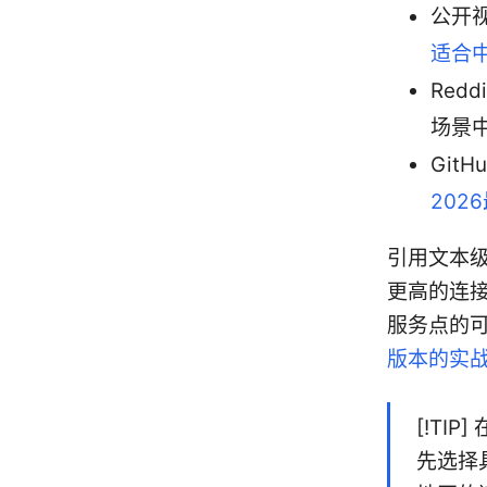
公开
适合中
Red
场景
Git
20
引用文本
更高的连
服务点的
版本的实
[!TI
先选择