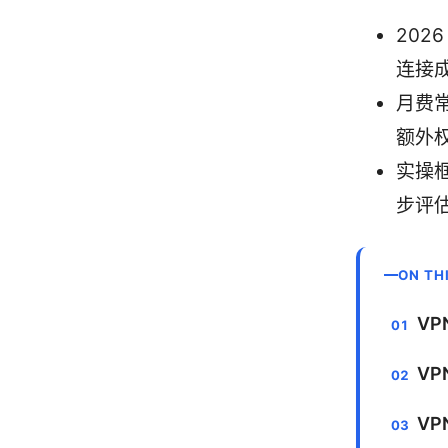
202
连接成
月费常
额外
实操
步评
ON TH
V
V
V