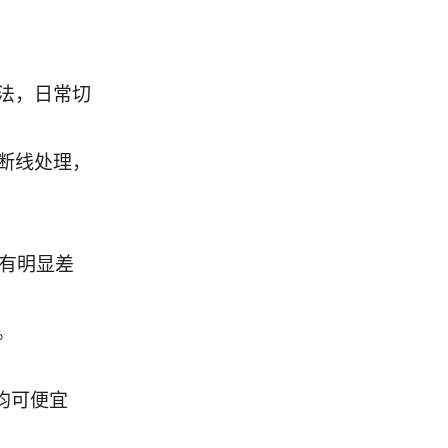
法，日常切
断线处理，
也有明显差
。
均可便宜