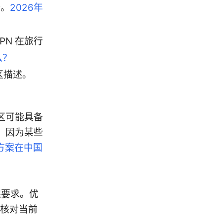
论。
2026年
VPN 在旅行
么？
社区描述。
区可能具备
，因为某些
决方案在中国
保要求。优
核对当前