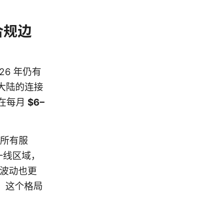
合规边
6 年仍有
大陆的连接
在每月
$6–
尽所有服
一线区域，
的波动也更
。这个格局