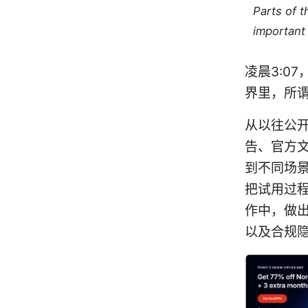
Parts of 
important 
凌晨3:0
界里，所谓
从以往公开评
告、官方
到不同场
把试用过
作中，做
以及合规