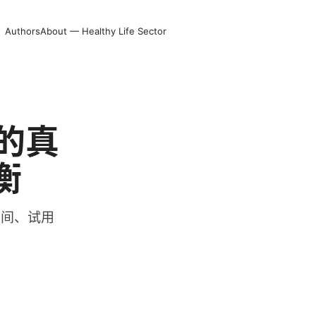
Authors
About — Healthy Life Sector
的真
衡
区间、试用