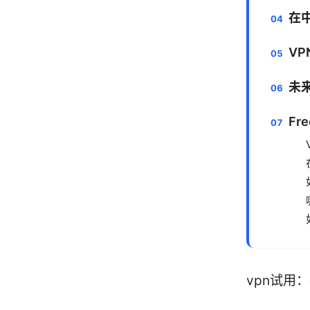
在
V
未
Fre
vpn试用