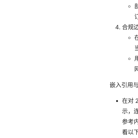
合规
嵌入引用
在对 
示，
参考
看以