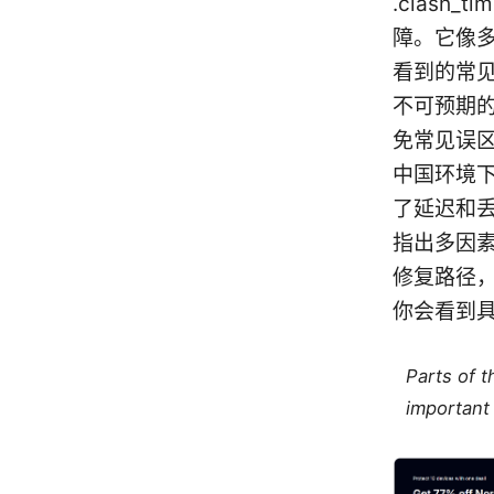
.clash_
障。它像
看到的常见
不可预期
免常见误区。
中国环境
了延迟和丢
指出多因
修复路径，
你会看到
Parts of 
important 