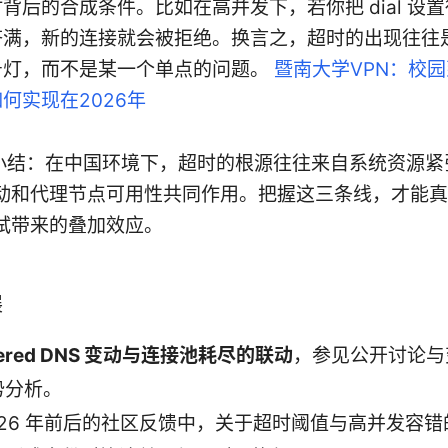
背后的合成条件。比如在高并发下，若你把 dial 设
挤满，新的连接就会被拒绝。换言之，超时的出现往往
号灯，而不是某一个单点的问题。
暨南大学VPN：校
何实现在2026年
IP] 小结：在中国环境下，超时的根源往往来自系统资源紧
动和代理节点可用性共同作用。把握这三条线，才能真
试带来的叠加效应。
展
stered DNS 变动与连接池耗尽的联动
，参见公开讨论与
势分析。
026 年前后的社区反馈中，关于超时阈值与高并发容