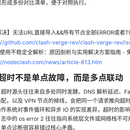
已形成多份对比清单，便于对照执行。
决】无法URL直接导入&&所有节点全部ERROR或者TIM
://github.com/clash-verge-rev/clash-verge-rev/i
sh使用不稳定全解析：原因剖析与实用解决方案指南 - 
://nodeclash.com/news/article-813.htm
超时不是单点故障，而是多点联动
超时源头往往来自多处同时发酵。DNS 解析延迟、Fake
配，以及 VPN 节点的掉线，会把同一个请求推向超
作系统对事件循环和异步 IO 的实现差异，超时的影
志中的 os error 2 往往指向系统层文件或网络栈不
，单点诊断很容易错过核心矛盾。