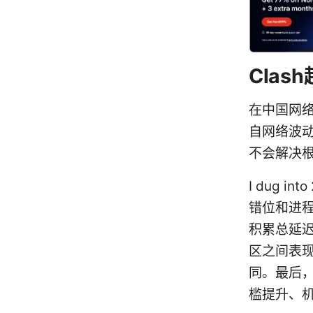
Cla
在中国网
自网络波动
不会解决
I dug 
错位和进
积累总延迟
区之间表
同。最后
槛提升、