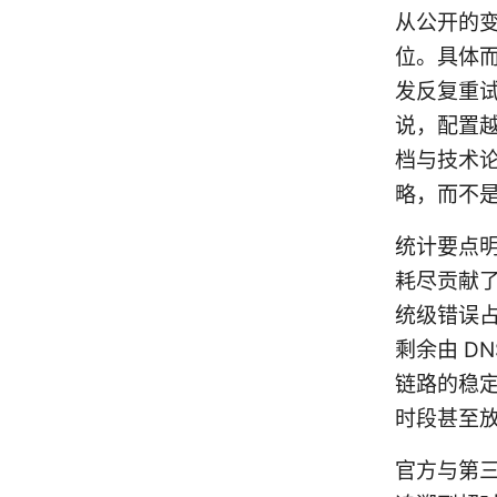
从公开的
位。具体而言
发反复重试
说，配置越
档与技术
略，而不
统计要点明
耗尽贡献
统级错误
剩余由 D
链路的稳
时段甚至放大
官方与第三