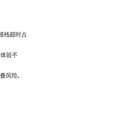
网络栈超时占
城体验不
堆叠风险。