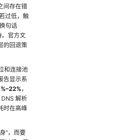
之间存在错
发下若过低，触
。换句话
待。官方文
层的回退策
错位和连接池
报告显示系
8%–22%
，
DNS 解析
耗时在高峰
身”，而要