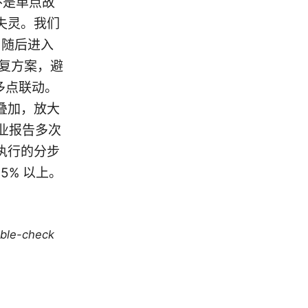
超时不是单点故
失灵。我们
，随后进入
复方案，避
质是多点联动。
叠加，放大
行业报告多次
执行的分步
5% 以上。
uble-check