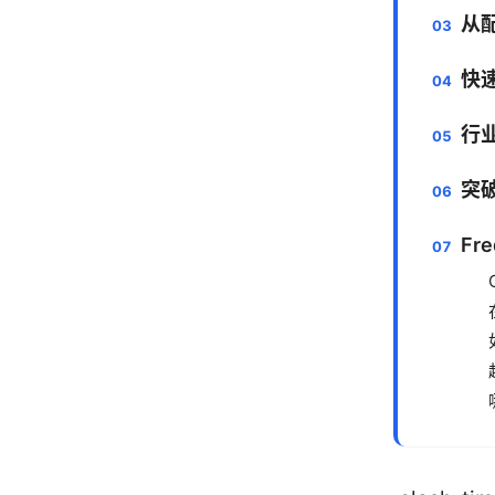
从
快
行
突
Fre