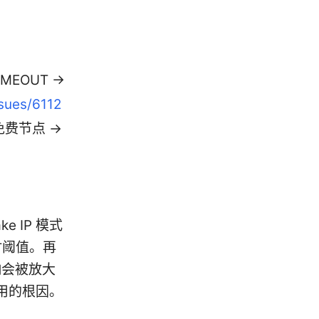
EOUT →
ssues/6112
免费节点 →
 IP 模式
时阈值。再
响会被放大
可用的根因。