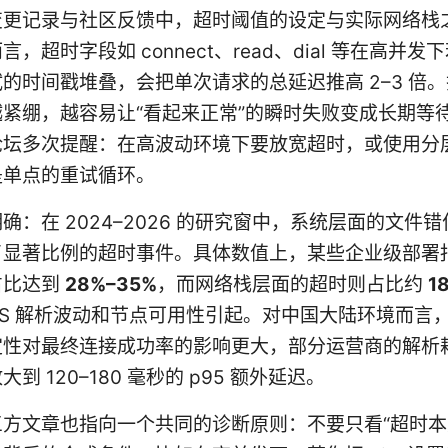
变更记录与社区反馈中，超时阈值的设定与实际网络栈
，超时字段如 connect、read、dial 等在高并
的时间戳堆叠，会把单次请求的总延迟推高 2–3 倍
紧绷，越容易让“看起来正常”的瞬时失败变成长期等
论坛多次提醒：在高波动环境下要放宽超时，或使用分
是单点的重试循环。
确：在 2024–2026 的研究窗中，系统层面的文件
了显著比例的超时事件。具体数值上，某些企业级部署
占比达到
28%–35%
，而网络栈层面的超时则占比约
1
NS 解析波动和节点可用性引起。对中国大陆环境而言，
定性对最终连接成功率的影响更大，部分运营商的解析
到 120–180 毫秒的 p95 额外延迟。
方文章也指向一个共同的诊断原则：不要只看“超时本