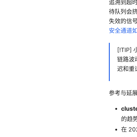
追溯到超时
待队列会
失效的信
安全通道如
[!T
链路波
迟和重
参考与延
clu
的趋
在 2