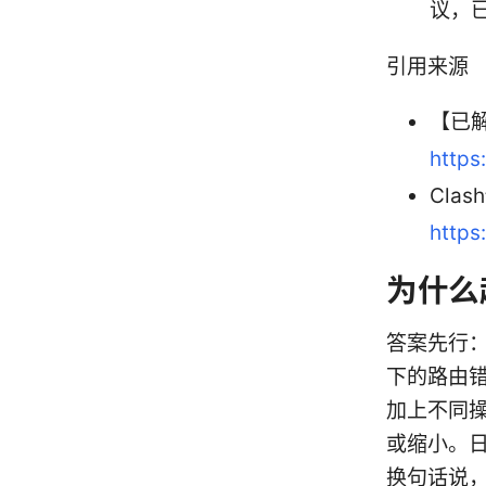
议，
引用来源
【已解
https
Cla
https
为什么
答案先行：
下的路由错
加上不同操
或缩小。日
换句话说