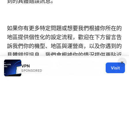
到的具體錯誤訊息。
如果你有更多特定問題或想要我們根據你所在的
地區提供個性化的設定流程，歡迎在下方留言告
訴我們你的機型、地區與運營商，以及你遇到的
具體錯誤訊息。我們會根據你的情況提供更貼近
×
現實的步驟與建議，讓你能快速完成 eSIM 的設
VPN
Visit
SPONSORED
定與激活，並在日常使用中享受穩定的連網體
驗。
Vpn是什么软件以及如何选择和使用的完整指
南：VPN基础知识、工作原理、用途、设备设置
与隐私保护
频繁使用vpn 连接不上了：全面排
错、优化与实践指南（2025更新）