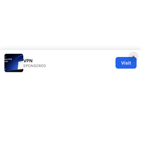
×
VPN
Visit
SPONSORED
Healthy Life Sector LLC
1450 Brickell Avenue, Suite 1500
Miami, FL, 33131
US
editorial@healthylifesector.com
+1-305-555-0156
About
Privacy Policy
Terms of Use