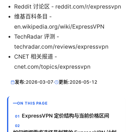
Reddit 讨论区 - reddit.com/r/expressvpn
维基百科条目 -
en.wikipedia.org/wiki/ExpressVPN
TechRadar 评测 -
techradar.com/reviews/expressvpn
CNET 相关报道 -
cnet.com/topics/expressvpn
发布:
2026-03-07
·
更新:
2026-05-12
ON THIS PAGE
ExpressVPN 定价结构与当前价格区间