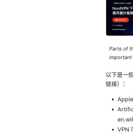
Parts of 
important 
以下是一
链接）：
Apple
Artifi
en.wik
VPN 市