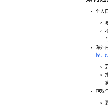
个人
海外
择、
游戏