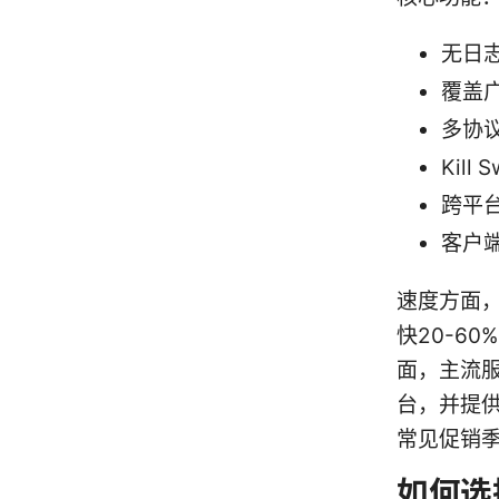
无日
覆盖
多协议
Kil
跨平台
客户
速度方面，使
快20-6
面，主流
台，并提
常见促销
如何选