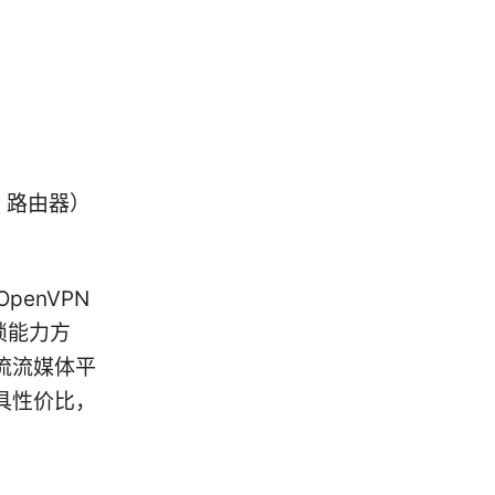
x、路由器）
penVPN
锁能力方
流流媒体平
具性价比，