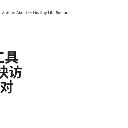
Authors
About — Healthy Life Sector
工具
快访
与对