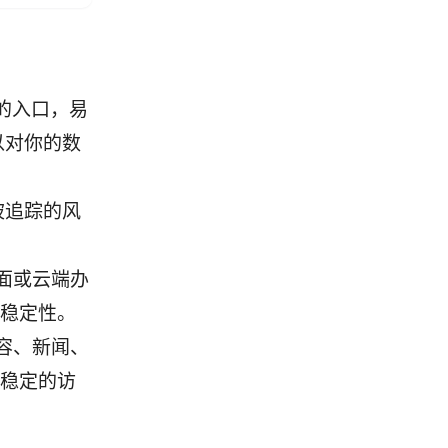
者的入口，易
以对你的数
被追踪的风
面或云端办
接稳定性。
容、新闻、
更稳定的访