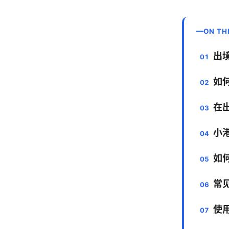
ON TH
出
如
在出
小
如
常
使