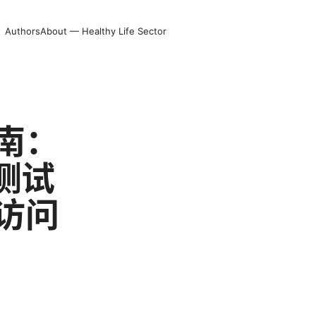
Authors
About — Healthy Life Sector
南：
测试
访问