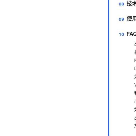
技
使
F