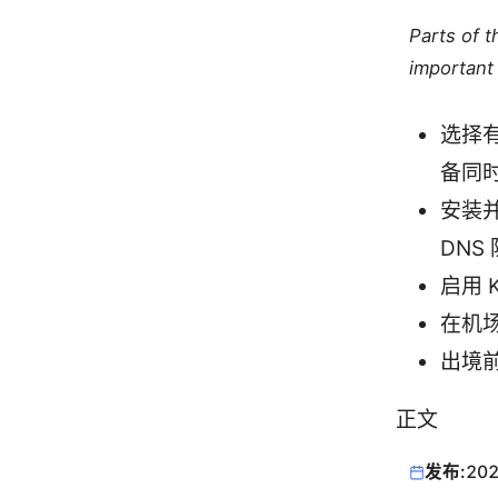
Parts of 
important 
选择
备同时连
安装并
DNS
启用 
在机场
出境前
正文
发布:
202