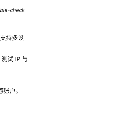
uble-check
先支持多设
试 IP 与
。
敏感账户。