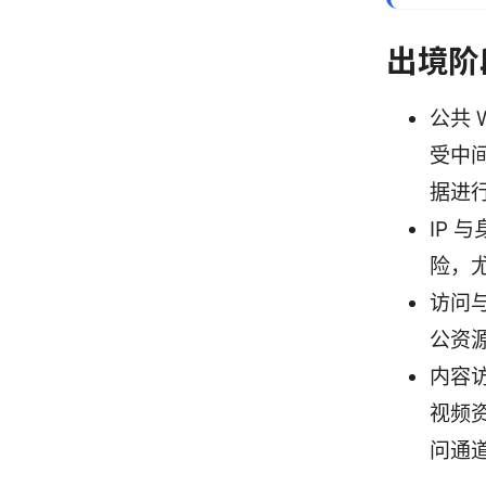
出境阶
公共 
受中
据进
IP 
险，
访问
公资
内容
视频
问通