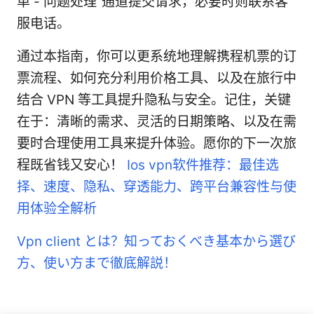
单 - 问题处理”通道提交请求，必要时则联系客
服电话。
通过本指南，你可以更系统地理解携程机票的订
票流程、如何充分利用价格工具、以及在旅行中
结合 VPN 等工具提升隐私与安全。记住，关键
在于：清晰的需求、灵活的日期策略、以及在需
要时合理使用工具来提升体验。愿你的下一次旅
程既省钱又安心！
Ios vpn软件推荐：最佳选
择、速度、隐私、穿透能力、跨平台兼容性与使
用体验全解析
Vpn client とは？知っておくべき基本から選び
方、使い方まで徹底解説！