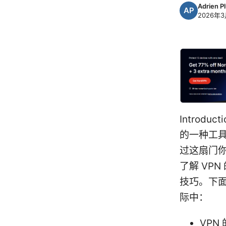
Adrien P
2026年3
Introd
的一种工具
过这扇门
了解 VP
技巧。下
际中：
VP