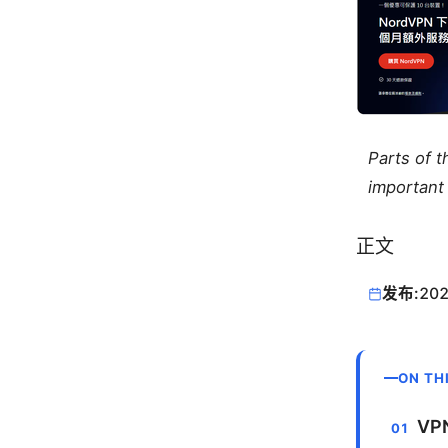
Parts of 
important 
正文
发布:
202
ON TH
V