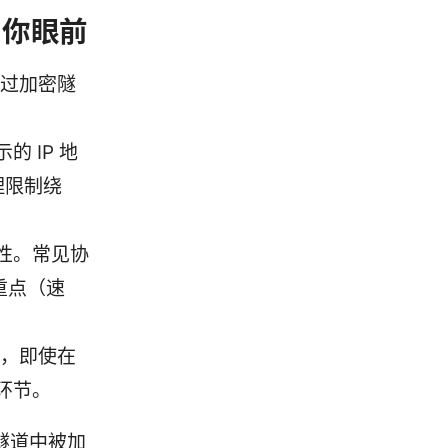
到你眼前
通过加密隧
的 IP 地
理限制绕
性。常见协
侧重点（速
略，即使在
环节。
隧道中被加