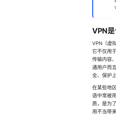
VPN
VPN（虚
它不仅用于
传输内容
通用户而言
全、保护
在某些地
语中常被用
质，是为
用不当带