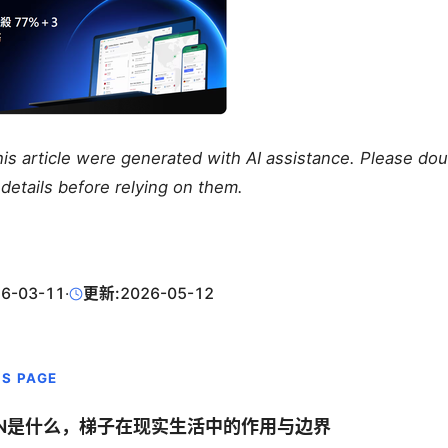
this article were generated with AI assistance. Please do
details before relying on them.
6-03-11
·
更新:
2026-05-12
IS PAGE
PN是什么，梯子在现实生活中的作用与边界