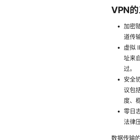
VPN
加密
道传
虚拟 
址来
过。
安全
议包括
度、
零日志
法律
数据传输的