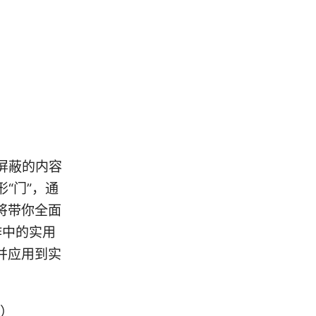
被屏蔽的内容
“门”，通
将带你全面
作中的实用
并应用到实
作）