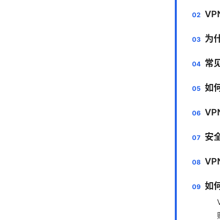
V
为
常见
如
V
安
V
如