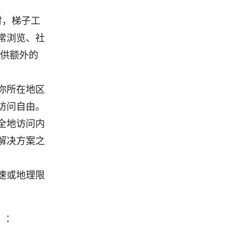
时，梯子工
常浏览、社
提供额外的
你所在地区
访问自由。
全地访问内
解决方案之
速或地理限
）：