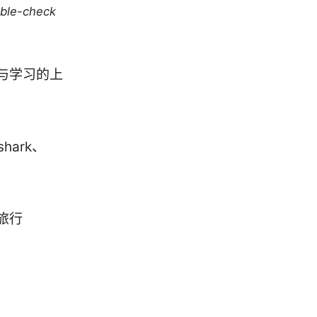
uble-check
与学习的上
hark、
旅行