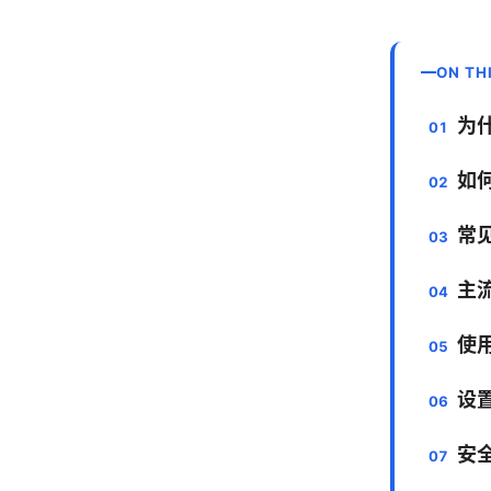
ON TH
为
如
常
主
使
设
安