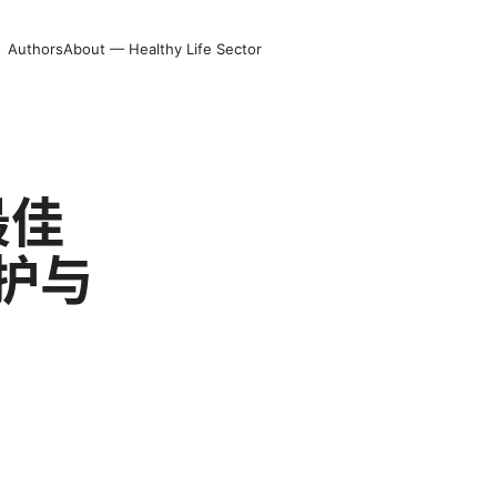
Authors
About — Healthy Life Sector
最佳
护与