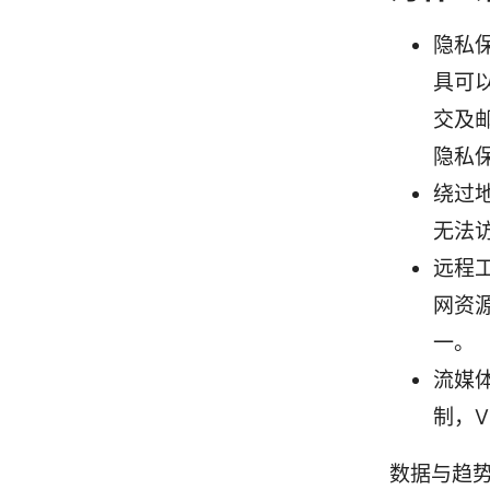
隐私
具可
交及
隐私
绕过
无法
远程
网资
一。
流媒
制，
数据与趋