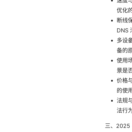
速度
优化的
断线保
DN
多设备
备的
使用
景是
价格
的使
法规
法行
三、2025