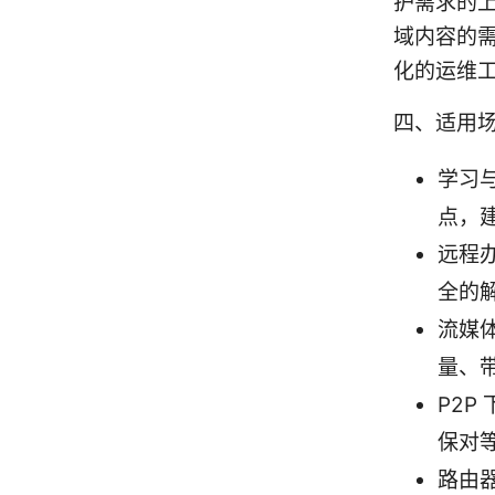
护需求的
域内容的
化的运维
四、适用
学习
点，
远程
全的
流媒
量、
P2
保对
路由