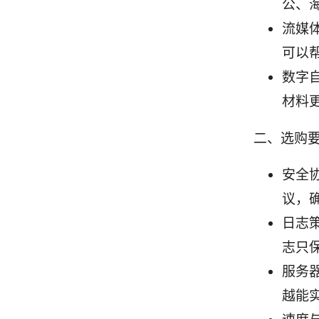
公、
流媒
可以
数字
材料
二、选购要
安全协
议，确
日志
志只
服务
越能