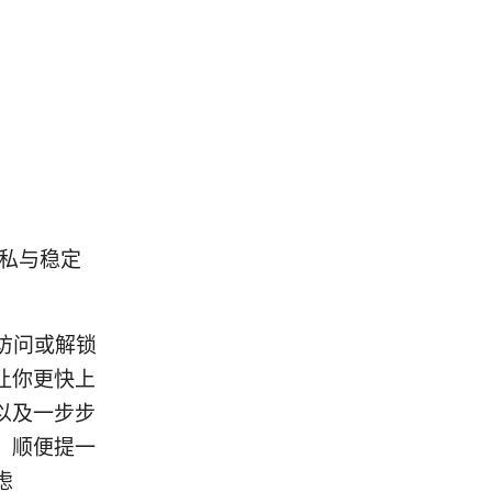
隐私与稳定
访问或解锁
让你更快上
以及一步步
。顺便提一
虑