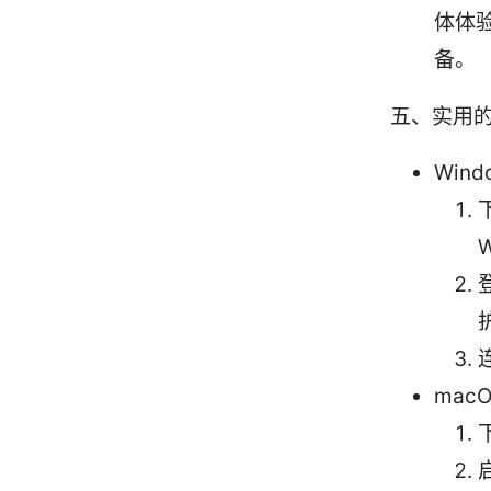
体体验
备。
五、实用
Wind
W
mac