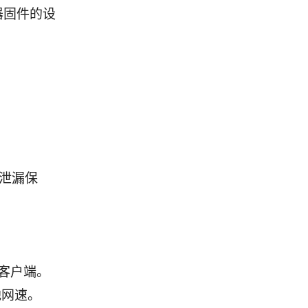
由器固件的设
 泄漏保
客户端。
地网速。