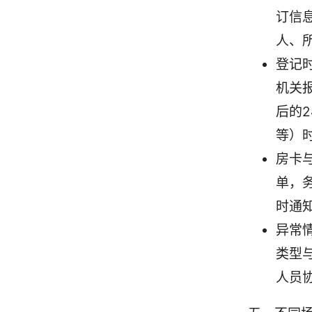
订信
人、
登记
机关
后的
等）
房卡
单，
时通
异常
类型
人员