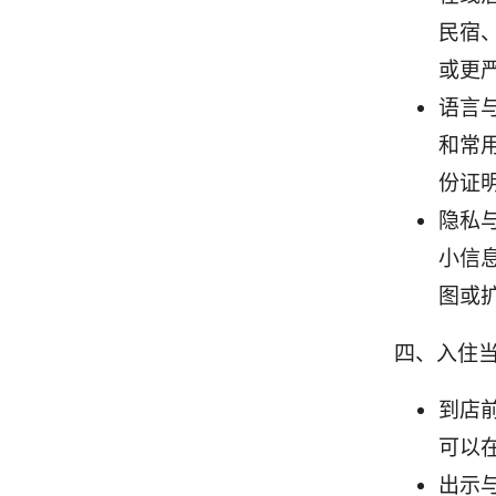
民宿
或更
语言
和常
份证
隐私
小信
图或
四、入住
到店
可以
出示