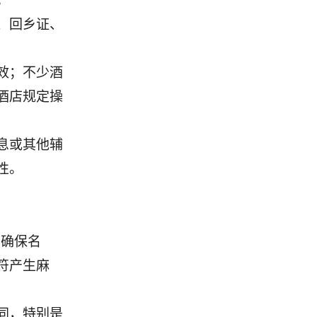
。
、回乡证、
效；不少酒
酒店规定操
息或其他辅
性。
，确保名
符产生麻
同，特别是