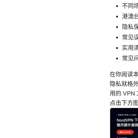
不同
港澳
隐私
常见
实用
常见问
在你阅读
隐私就格
用的 VP
点击下方