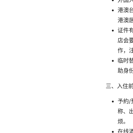
外国
港澳
港澳
证件
店会
作，
临时
助身
三、入住
予約
称、
烦。
在线