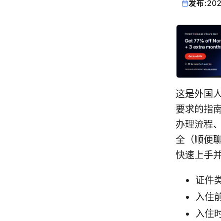
发布:
202
这是外国
要求的指
办理流程
全（顺便聊
快速上手
证件
入住
入住