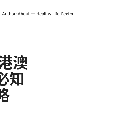
Authors
About — Healthy Life Sector
港澳
必知
略