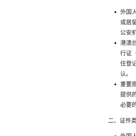
外国
或居
公安
港澳
行证
住登
认。
重要
提供
必要
二、证件