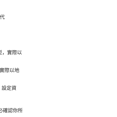
世代
的機型，實際以
型，實際以地
M 設定資
必確認你所