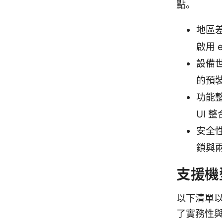
點。
地區
啟用 
設備世
的預
功能整
UI 
安全
鎖與
支援機
以下清單
了實務性與