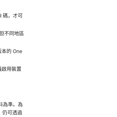
 碼，才可
，但不同地區
本的 One
議啟用裝置
料為準。為
，仍可透過