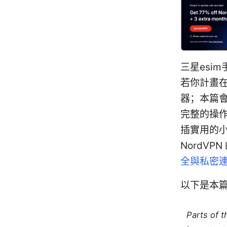
三星esi
若你計畫在
器；本篇
完整的操
插實用的
NordV
全與私密
以下是本
Parts of 