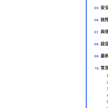
安
故
與傳
設
最
常