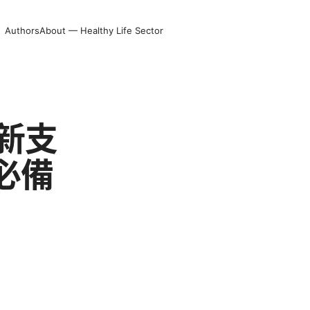
Authors
About — Healthy Life Sector
最新支
必備