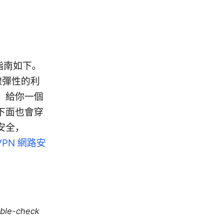
指南如下。
線彈性的利
，給你一個
下面也會穿
安全，
VPN 網路安
uble-check