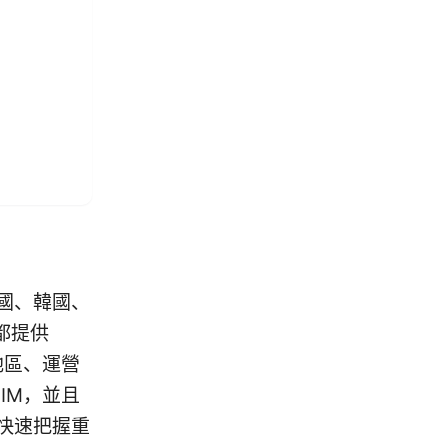
美國、韓國、
都提供
地區、運營
IM，並且
快速把握重