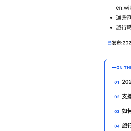
en.wi
運營商
旅行
发布:
202
ON TH
20
支
如
旅