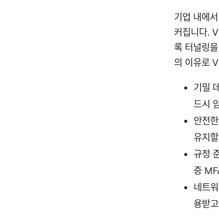
기업 내에서
커집니다. 
록 터널링을
의 이유로 
기밀 데
드시 
안전한
유지할
규정 
증 MF
네트워
용받고