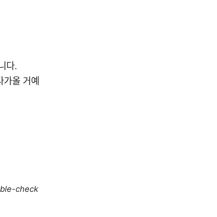
니다.
다가올 거예
uble-check