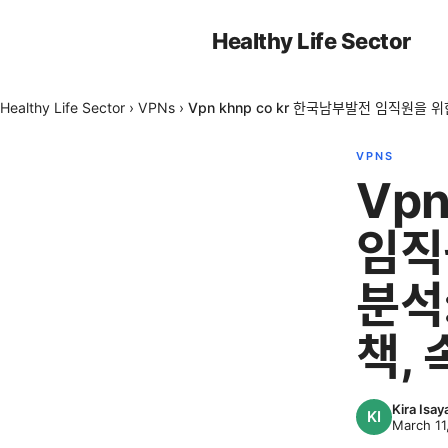
Healthy Life Sector
Healthy Life Sector
›
VPNs
›
Vpn khnp co kr 한국남부발전 임직원을
VPNS
Vpn
임직
분석
책,
Kira Isa
March 11