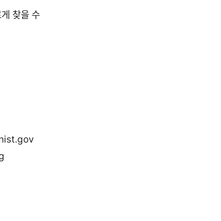
게 찾을 수
st.gov
g