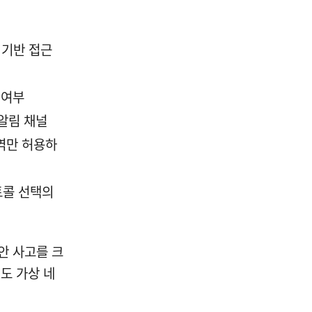
 기반 접근
 여부
 알림 채널
역만 허용하
토콜 선택의
안 사고를 크
도 가상 네