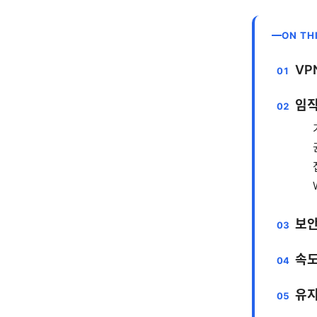
ON TH
VP
임직
보안
속도
유지