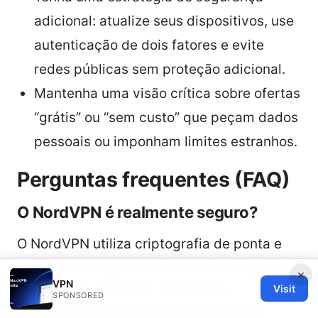
adicional: atualize seus dispositivos, use
autenticação de dois fatores e evite
redes públicas sem proteção adicional.
Mantenha uma visão crítica sobre ofertas
“grátis” ou “sem custo” que peçam dados
pessoais ou imponham limites estranhos.
Perguntas frequentes (FAQ)
O NordVPN é realmente seguro?
O NordVPN utiliza criptografia de ponta e
políticas de segurança que muitos usuários
×
VPN
consideram robustas. No entanto, a
Visit
SPONSORED
verdadeira segurança depende do uso