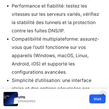
Performance et fiabilité: testez les
vitesses sur les serveurs variés, vérifiez
la stabilité des tunnels et la protection
contre les fuites DNS/IP.
Compatibilité multiplateforme: assurez-
vous que l’outil fonctionne sur vos
appareils (Windows, macOS, Linux,
Android, iOS) et supporte les
configurations avancées.
Simplicité d’utilisation: une interface
claire et des options sécurisées par
×
défaut facilitent l’adoption et réduisent
VPN
Visit
SPONSORED
les erreurs.