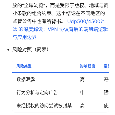
放的“全域浏览”，而是受限于版权、地域与商
业条款的组合约束。这个结论在不同地区的
监管公告中也有所背书。
Udp500/4500と
は 的深度解读：VPN 协议背后的端到端逻辑
与应用边界
风险对照（简表）
风险类型
影响程度
常见
数据泄露
高
遵循
行为分析与定向广告
中
限制
未经授权的访问尝试被封禁
高
使用