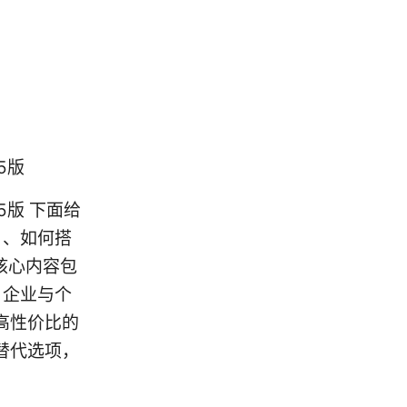
5版
25版 下面给
目、如何搭
。核心内容包
、企业与个
高性价比的
替代选项，