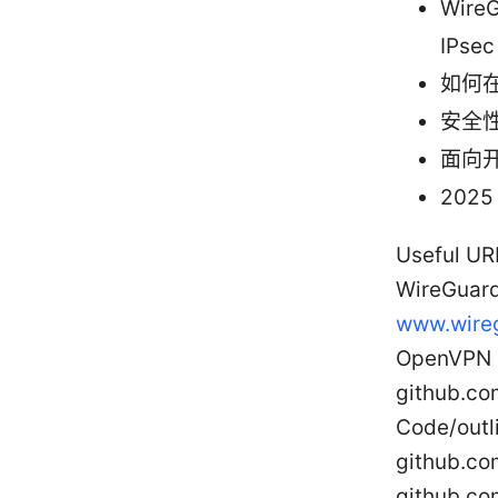
Wire
IPse
如何在
安全
面向
202
Useful 
WireGuar
www.wire
OpenVPN 
github.com
Code/outli
github.co
github.co