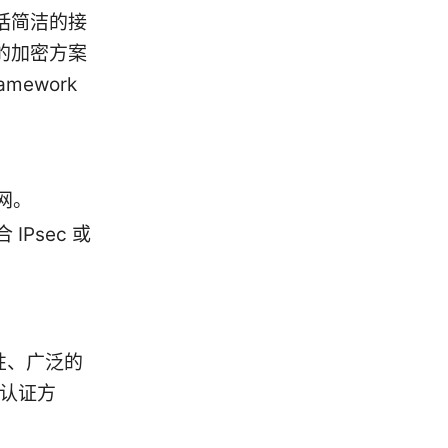
括简洁的接
的加密方案
amework
网。
Psec 或
性、广泛的
的认证方