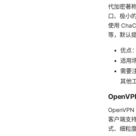
代加密著
口、极小
使用 ChaCh
等，默认
优点
适用
需要注
其他
OpenVP
OpenV
客户端支持
式、细粒