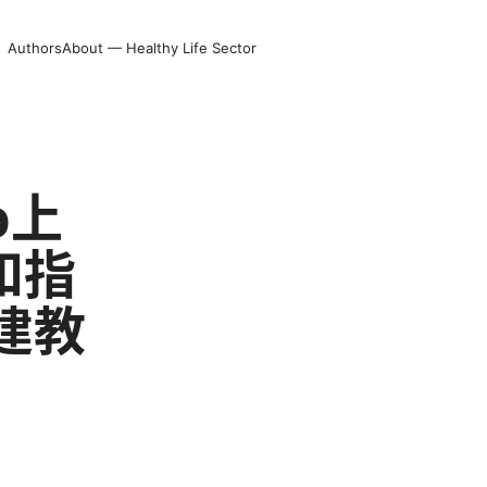
Authors
About — Healthy Life Sector
b上
和指
搭建教