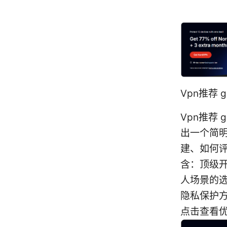
Vpn推荐 
Vpn推荐 
出一个简明
建、如何评
含：顶级开
人场景的
隐私保护
点击查看