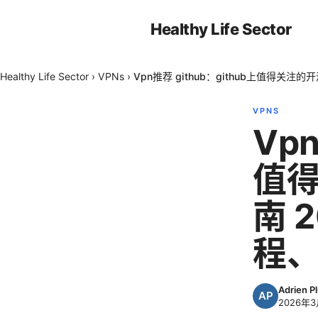
Healthy Life Sector
Healthy Life Sector
›
VPNs
›
Vpn推荐 github：github上值得关
VPNS
Vpn
值得
南 
程
Adrien P
2026年3