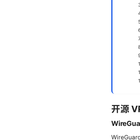
开源 V
WireGua
WireG