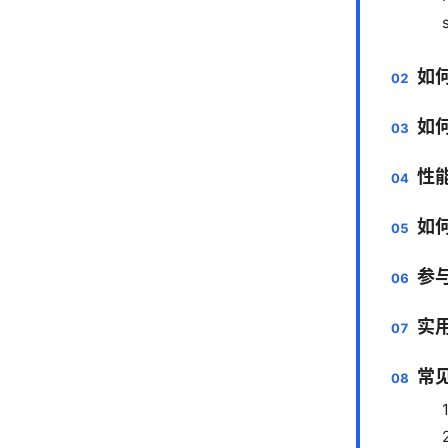
如何
如何
性
如
参与
实
常