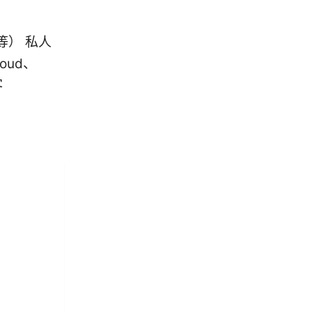
据库等） 私人
loud、
客