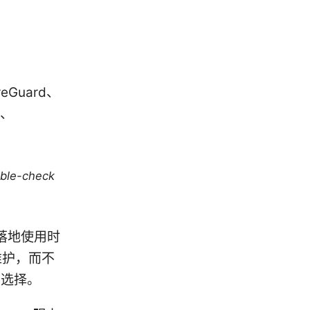
Guard、
n、
uble-check
落地使用时
维护，而不
与选择。