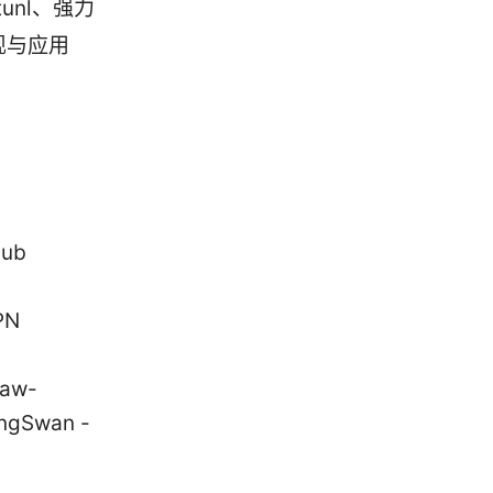
itunl、强力
的表现与应用
ub
PN
saw-
rongSwan -