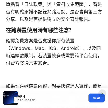
重點看「日誌政策」與「資料收集範圍」，看是
否有明確承諾不記錄網路活動、是否會與第三方
分享、以及是否提供獨立的安全審計報告。
在跨裝置使用時有哪些注意？
確認免費方案是否支援你所有裝置
（Windows、Mac、iOS、Android），以及同
時連線數限制。若裝置較多或需要跨平台使用，
付費方案通常更適合。
如果你喜歡這篇內容，想要快速進入實作，或是
×
想要深入了解某些免費VPN的具體評測與對比，
VPN
Visit
歡迎在下方留言告訴我你的需求。我會根據你的
SPONSORED