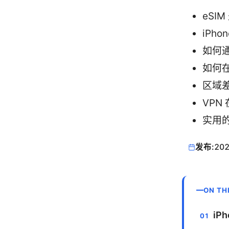
eSI
iPh
如何通
如何
区域
VPN
实用
发布:
202
ON TH
iP