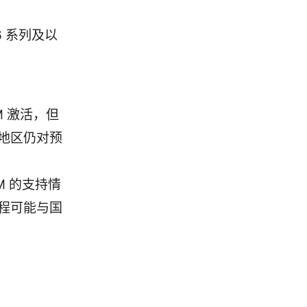
16 系列及以
M 激活，但
地区仍对预
M 的支持情
程可能与国