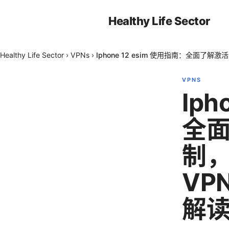
Healthy Life Sector
Healthy Life Sector
›
VPNs
›
Iphone 12 esim 使用指南：全
VPNS
Iph
全
制
VP
解