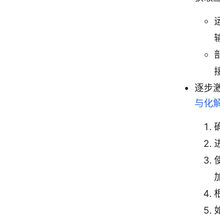
逐步
与化解