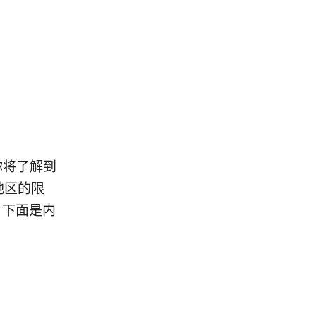
。你将了解到
同地区的限
。下面是内