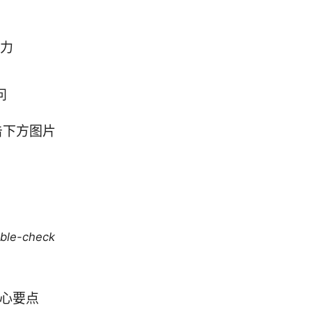
能力
问
点击下方图片
uble-check
核心要点