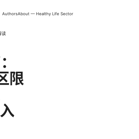
Authors
About — Healthy Life Sector
解读
南：
区限
、
深入