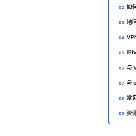
如何
地
VP
iP
与 
与 
常
资