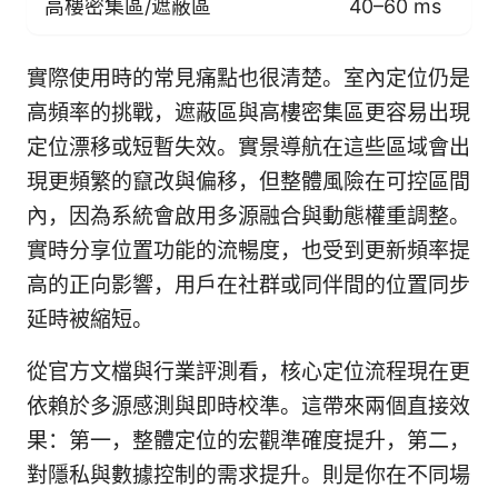
高樓密集區/遮蔽區
40–60 ms
4
實際使用時的常見痛點也很清楚。室內定位仍是
高頻率的挑戰，遮蔽區與高樓密集區更容易出現
定位漂移或短暫失效。實景導航在這些區域會出
現更頻繁的竄改與偏移，但整體風險在可控區間
內，因為系統會啟用多源融合與動態權重調整。
實時分享位置功能的流暢度，也受到更新頻率提
高的正向影響，用戶在社群或同伴間的位置同步
延時被縮短。
從官方文檔與行業評測看，核心定位流程現在更
依賴於多源感測與即時校準。這帶來兩個直接效
果：第一，整體定位的宏觀準確度提升，第二，
對隱私與數據控制的需求提升。則是你在不同場