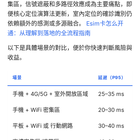
集區，信號遮蔽和多路徑效應成為主要痛點，即
便核心定位演算法更新，室內定位的確診識別仍
依賴額外的感測或多源融合。
Esim卡怎么开
通：从理解到落地的全流程指南
以下是具體場景的對比，便於你快速判斷風險與
收益。
場景
延遲（P95）
手機 + 4G/5G + 室外開放區域
25–35 ms
週
手機 + WiFi 密集區
20–30 ms
1
平板 + WiFi 或 行動網路
30–40 ms
3