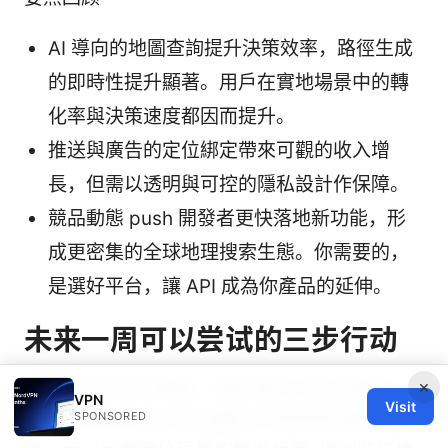
AI 導向的地圖查詢提升決策效率，路徑生成
的即時性提升顯著。用戶在實地場景中的轉
化率與決策速度都因而提升。
推送與廣告的定位綁定帶來可觀的收入增
長，但需以透明與可控的隱私設計作保障。
競品動態 push 開發者更快落地新功能，形
成更密集的全球地理搜索生態。你需要的，
是選好平台，讓 API 成為你產品的延伸。
未来一周可以尝试的三步行动
×
在新版本的定位精度、隐私保护与商业策略之
VPN
Visit
间，实际的升级点往往藏在日常使用的细节里。
SPONSORED