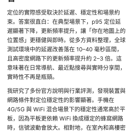
定位的實際感受取決於延遲、穩定性和場景約
束。答案很直白：在典型場景下，p95 定位延
遲顯著下降，更新頻率提升，讓「你在地圖上的
位置感」更穩健與即時。從多方資料整理，全球
測試環境中的延遲改善落在 10–40 毫秒區間，
且高密度網路下的更新頻率提升約 2–3 倍。這
意味著在日常導航、最近點搜尋與實時分享間，
實時性不再是瓶頸。
我研究了多份官方說明與行業評測，發現裝置與
網路條件對定位穩定性的影響顯著。手機在
4G/5G 與 WiFi 混合場景下的穩定性通常高於平
板，因為平板更依賴 WiFi 換成穩定的蜂窩網路
時，信號波動會放大。相對地，在室內和高樓密