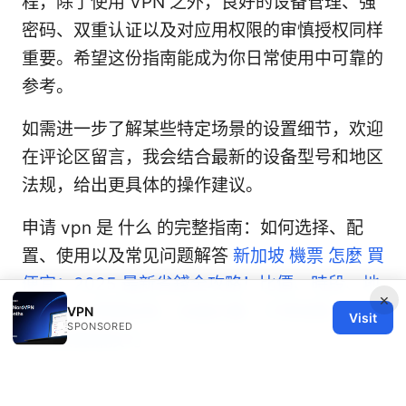
程，除了使用 VPN 之外，良好的设备管理、强
密码、双重认证以及对应用权限的审慎授权同样
重要。希望这份指南能成为你日常使用中可靠的
参考。
如需进一步了解某些特定场景的设置细节，欢迎
在评论区留言，我会结合最新的设备型号和地区
法规，给出更具体的操作建议。
申请 vpn 是 什么 的完整指南：如何选择、配
置、使用以及常见问题解答
新加坡 機票 怎麼 買
便宜：2025 最新省錢全攻略！比價、時段、地
×
區變化、票價走勢、忠誠計畫、行李政策、VPN
VPN
Visit
SPONSORED
助攻與實操技巧