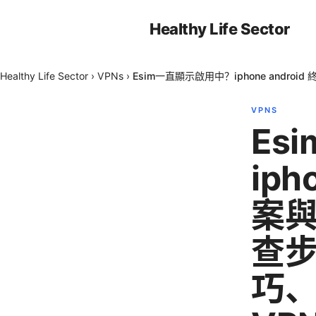
Healthy Life Sector
Healthy Life Sector
›
VPNs
›
Esim一直顯示啟用中？iphone and
VPNS
Es
iph
案與
查
巧