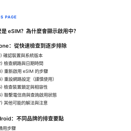
IS PAGE
麼是 eSIM？為什麼會顯示啟用中？
hone：從快速檢查到逐步排除
1) 確認裝置與系統版本
2) 檢查網路與日期時間
3) 重新啟用 eSIM 的步驟
4) 重設網路設定（謹慎使用）
5) 檢查裝置鎖定與相容性
6) 聯繫電信商與查詢啟用狀態
7) 其他可能的解法與注意
droid：不同品牌的排查要點
通用步驟