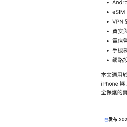
Andr
eSI
VPN 
資安與隱
電信營運
手機韌
網路設定
本文適用於
iPhone
全保護的
发布:
202