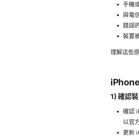
手機或
與電
錯誤的
裝置被
理解這些
iPh
1) 確認
確認 
以官
更新