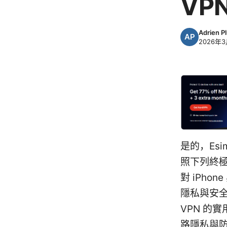
VP
Adrien P
2026年3
是的，Es
照下列終
對 iPho
隱私與安全
VPN 的
路隱私與