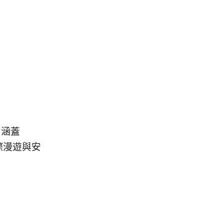
，涵蓋
國際漫遊與安