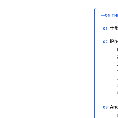
ON TH
什
iP
An