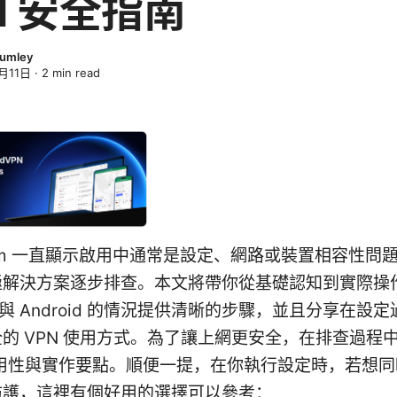
N 安全指南
lumley
月11日
·
2
min read
im 一直顯示啟用中通常是設定、網路或裝置相容性問
極解決方案逐步排查。本文將帶你從基礎認知到實際操
ne 與 Android 的情況提供清晰的步驟，並且分享在設
的 VPN 使用方式。為了讓上網更安全，在排查過程
實用性與實作要點。順便一提，在你執行設定時，若想
防護，這裡有個好用的選擇可以參考：