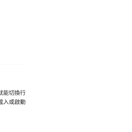
卡就能切換行
載入或啟動