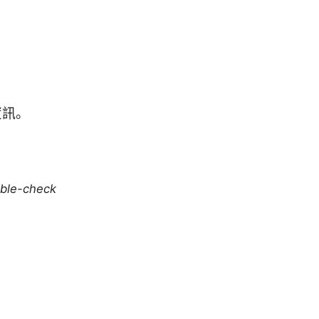
資訊。
uble-check