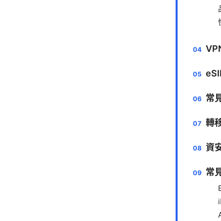
VP
e
常
轉
資
常見