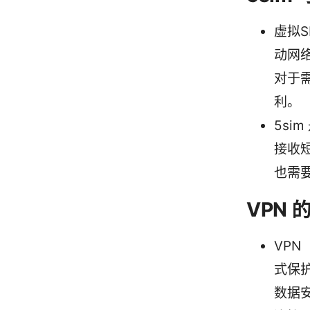
虚拟S
动网
对于
利。
5s
接收
也需
VPN
VP
式保
数据