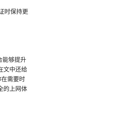
证时保持更
合能够提升
在文中还给
你在需要时
全的上网体