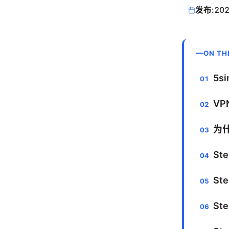
发布:
202
ON TH
5s
VP
为
St
St
St