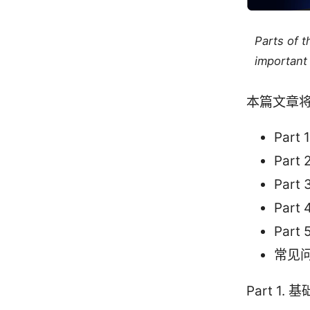
Parts of 
important 
本篇文章将
Par
Par
Par
Par
Par
常见问
Part 1