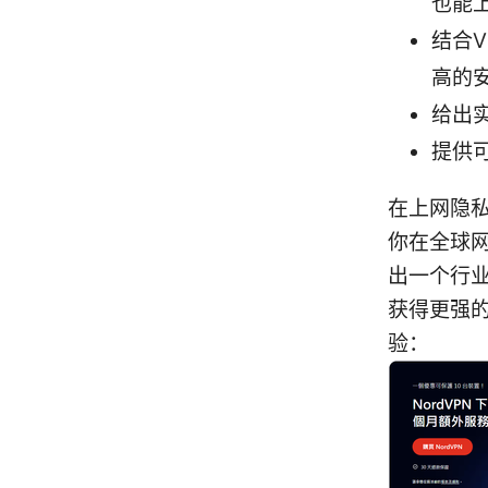
也能
结合
高的
给出
提供
在上网隐私
你在全球
出一个行业
获得更强
验：