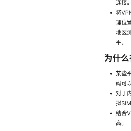
连接
将V
理位
地区
平。
为什么
某些
码可
对于
拟S
结合
高。