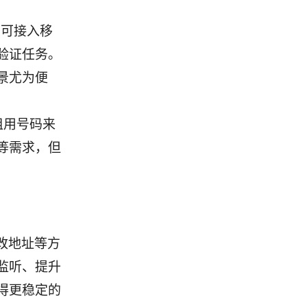
卡即可接入移
验证任务。
景尤为便
租用号码来
等需求，但
改地址等方
监听、提升
得更稳定的