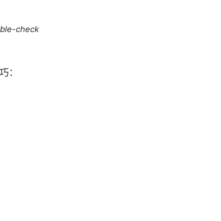
uble-check
技巧：