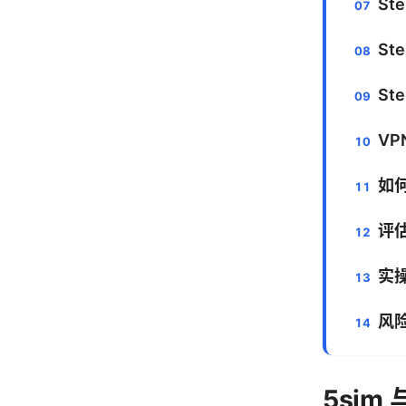
St
St
St
VP
如
评
实
风
5sim