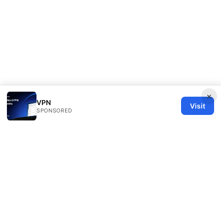
×
VPN
Visit
SPONSORED
Healthy Life Sector LLC
1450 Brickell Avenue, Suite 1500
Miami, FL, 33131
US
editorial@healthylifesector.com
+1-305-555-0156
About
Privacy Policy
Terms of Use