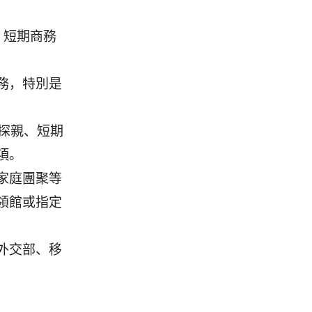
、短期商務
務，特別是
旅遊、探親、短期
項。
家庭團聚等
領館或指定
外交部、移