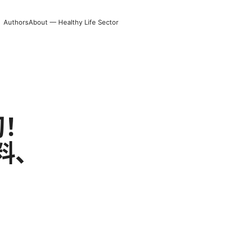
Authors
About — Healthy Life Sector
切！
料、