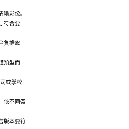
清晰影像。
寸符合要
金負擔旅
證類型而
公司或學校
，依不同簽
言版本要符