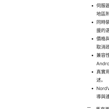
伺服
地區
同時
援的
價格
取消
兼容性
And
真實
述。
Nor
導與