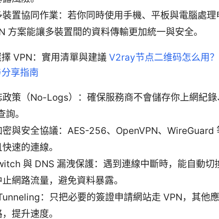
多裝置協同作業：若你同時使用手機、平板與電腦處理
PN 方案能讓多裝置間的資料傳輸更加統一與安全。
擇 VPN：實用清單與建議
V2ray节点二维码怎么用？
与分享指南
政策（No-Logs）：確保服務商不會儲存你上網紀
 查詢。
密與安全協議：AES-256、OpenVPN、WireGuar
且快速的連線。
l Switch 與 DNS 漏洩保護：遇到連線中斷時，能自動
中止網路流量，避免資料暴露。
it Tunneling：只把必要的簽證申請網站走 VPN，其
路，提升速度。