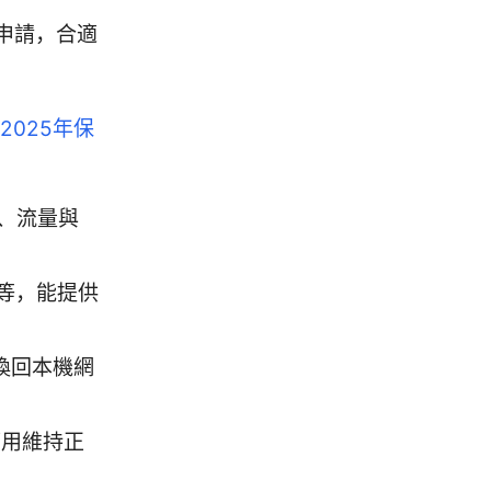
申請，合適
2025年保
錄、流量與
d 等，能提供
切換回本機網
他應用維持正