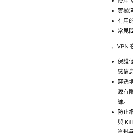
使用 
實操
有用
常見問
一、VPN
保護
感信
穿透地
源有
線。
防止
與 K
資料