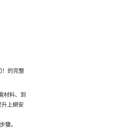
切！的完整
需材料、到
提升上網安
作步驟。