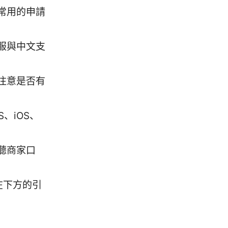
常用的申請
服與中文支
注意是否有
、iOS、
聽商家口
在下方的引