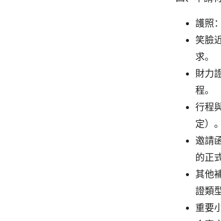
護照
笑臉
求。
財力
程。
行程
定）
邀請
的正
其他
證類
重要