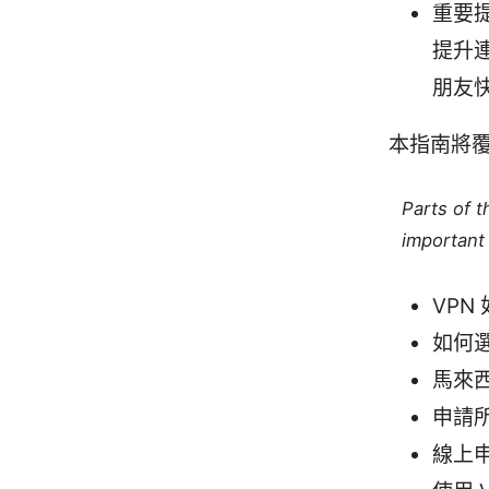
重要
提升連
朋友
本指南將
Parts of 
important 
VP
如何選
馬來
申請
線上