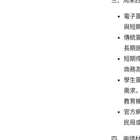
三、馬來
電子
與短
傳統
長期
短期停留
商務
學生
需求
教育
官方
民局
四、申請