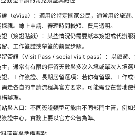
西亞簽證申請的常見類型與路徑
簽證（eVisa）：適用於特定國家公民，通常用於旅遊
期探親。線上申請、審理時間較短、費用透明。
簽證（簽證貼紙）：某些情況仍需要紙本簽證或代辦服
居留、工作簽證或學簽的前置步驟。
簽證（Visit Pass / social visit pass）：以
為主，通常有有限的停留天數與多次入境或單次入境選
簽證、工作簽證、長期居留選項：若你有留學、工作或
，需走各自的申請流程與官方要求，可能需要在當地使
機構辦理。
網站與入口：不同簽證類型可能由不同部門主管，例如
或簽證中心，實務上要以官方公告為準。
材料清單與準備要點