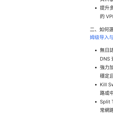
提升
的 V
二、如何選
姆级导入
無日誌
DNS
強力加
穩定
Kil
路或
Spl
常網