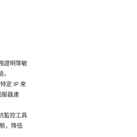
務證明等敏
險。
 IP 來
伺服器連
抗監控工具
狀態，降低