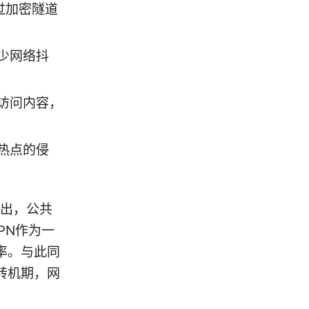
过加密隧道
少网络抖
访问内容，
热点的侵
指出，公共
PN作为一
率。与此同
转机期，网