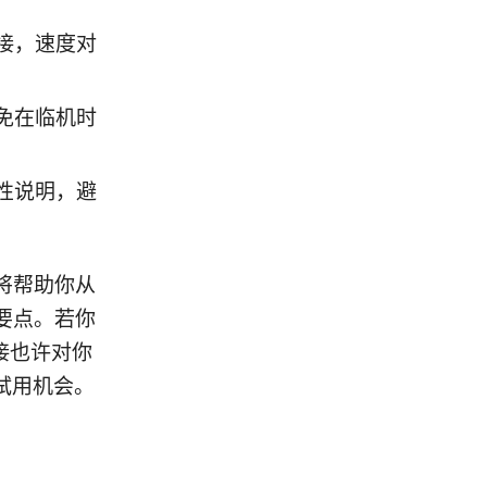
接，速度对
免在临机时
性说明，避
将帮助你从
要点。若你
链接也许对你
试用机会。