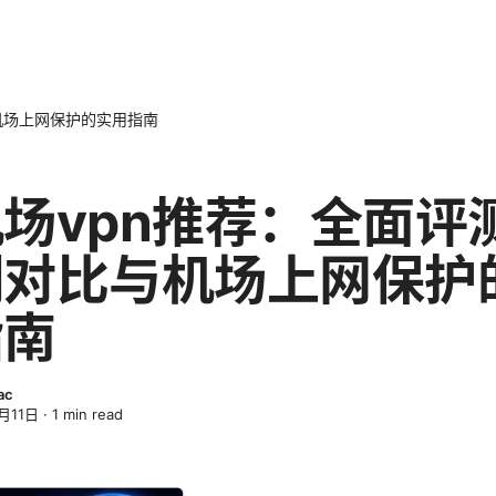
机场上网保护的实用指南
场vpn推荐：全面评
测对比与机场上网保护
指南
ac
月11日
·
1
min read