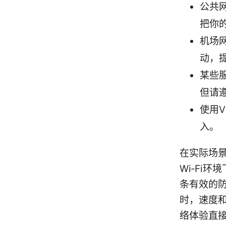
公共
把你的
机场
动，
某些
但请
使用
入。
在实际场景
Wi‑Fi
条有效的
时，速度
络体验直