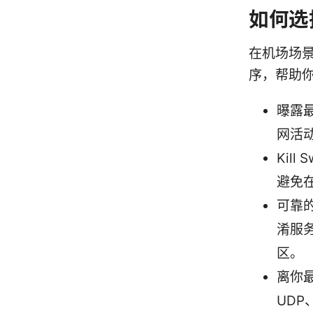
如何选
在机场场
序，帮助
曝露
网活
Kil
避免
可靠
淆服
区。
离你
UDP