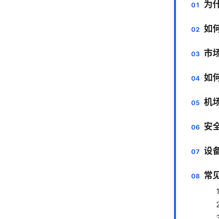
为
如
市
如
机
安
设
常