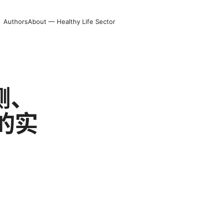
Authors
About — Healthy Life Sector
测、
的实