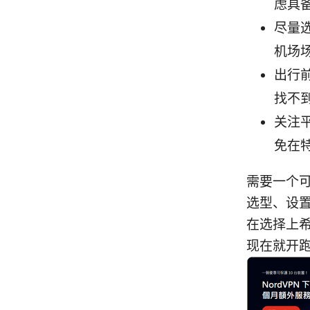
虑具备
尽量
机场
出行
找不
关注
免在
需要一个
选型、设
在选择上希
现在就开