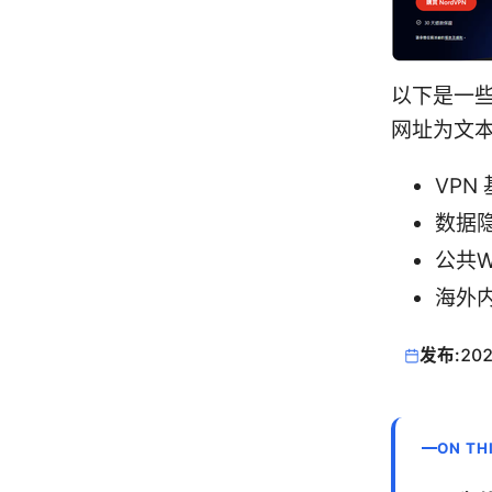
以下是一
网址为文本形
VPN 
数据隐私
公共WI
海外内容
发布:
202
ON TH