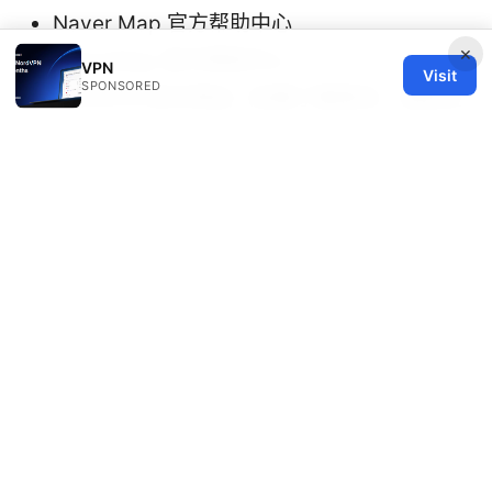
Naver Map 官方帮助中心
×
KakaoMap 官方帮助中心
VPN
Visit
SPONSORED
NordVPN 官方网站（如需了解更多，请前往
nordvpn.com）
关于本篇文章的附加资源与工具，若你需要更多
信息，可以参考下列常用入口，帮助你在韩国旅
行时更好地保护隐私、提升上网体验与导航效
率：
Google Maps - google.com/maps
Naver Map - map.naver.com
KakaoMap - map.kakao.com
Apple Maps - apple.com