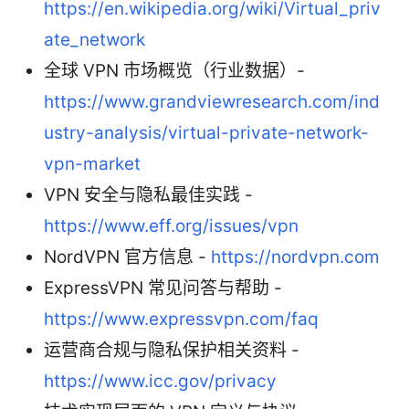
https://en.wikipedia.org/wiki/Virtual_priv
ate_network
全球 VPN 市场概览（行业数据）-
https://www.grandviewresearch.com/ind
ustry-analysis/virtual-private-network-
vpn-market
VPN 安全与隐私最佳实践 -
https://www.eff.org/issues/vpn
NordVPN 官方信息 -
https://nordvpn.com
ExpressVPN 常见问答与帮助 -
https://www.expressvpn.com/faq
运营商合规与隐私保护相关资料 -
https://www.icc.gov/privacy