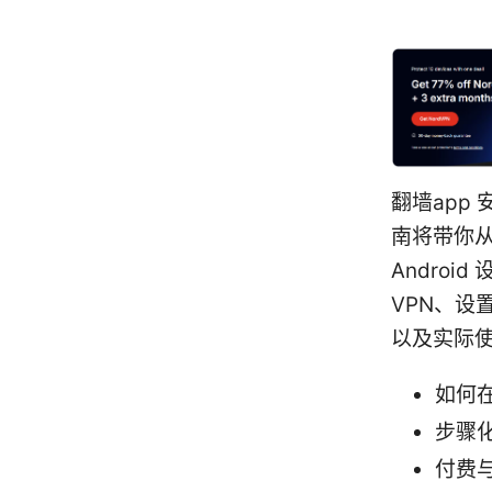
翻墙app
南将带你
Andro
VPN、
以及实际
如何在
步骤化
付费与