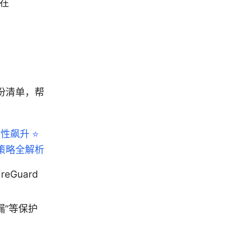
在
份清单，帮
性飙升 ⭐
淆策略全解析
eGuard
泄漏”等保护