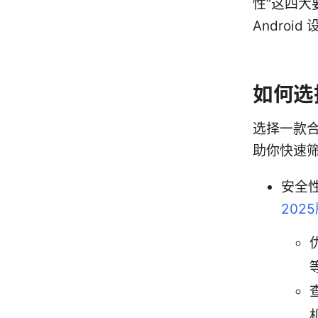
性”这四
Andro
如何选
选择一款
助你快速
安全
202