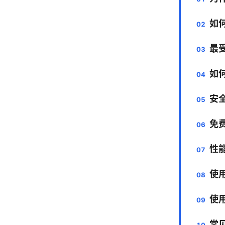
如何
最受
如何
安
免费
性
使
使
常