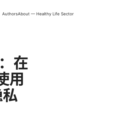
Authors
About — Healthy Life Sector
南：在
使用
隐私