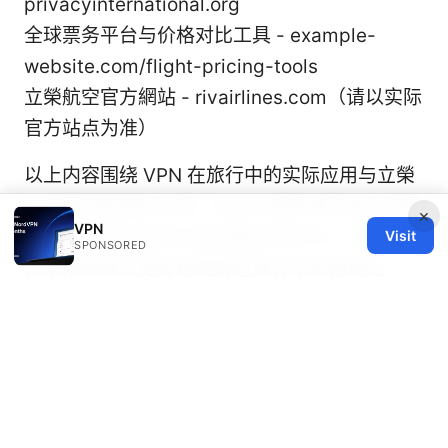
privacyinternational.org
全球票务平台与价格对比工具 - example-
website.com/flight-pricing-tools
立榮航空官方網站 - rivairlines.com（请以实际
官方站点为准）
以上内容围绕 VPN 在旅行中的实际应用与立榮
航空国内航线的订票、航点与服务体验进行详细
×
VPN
讲解。你现在就可以把这篇文章作为一个综合指
Visit
SPONSORED
南来帮助观众更好地理解在旅行中如何通过
VPN 提升隐私和安全，同时获得订票和航线信
息的实用技巧。
Edgerouter x pptp vpn setup