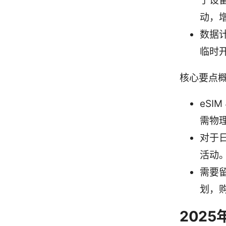
于设
动，
数据
临时
核心要点
eSI
需物
对于
活动
需要
划，
202