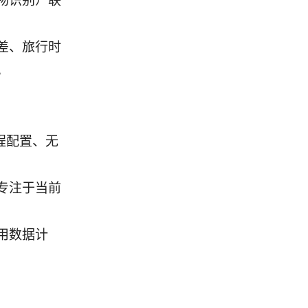
物识别）联
差、旅行时
。
远程配置、无
专注于当前
用数据计