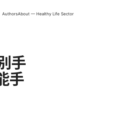
Authors
About — Healthy Life Sector
告别手
能手