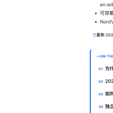
en.wi
可穿戴
Nord
发布:
202
ON TH
为什
2
如何
独