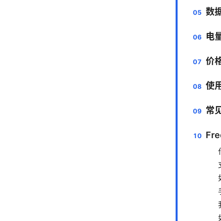
数
电
价
使
常
Fre