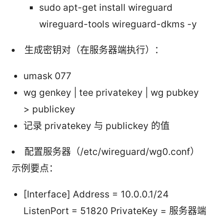
sudo apt-get install wireguard
wireguard-tools wireguard-dkms -y
生成密钥对（在服务器端执行）：
umask 077
wg genkey | tee privatekey | wg pubkey
> publickey
记录 privatekey 与 publickey 的值
配置服务器（/etc/wireguard/wg0.conf）
示例要点：
[Interface] Address = 10.0.0.1/24
ListenPort = 51820 PrivateKey = 服务器端