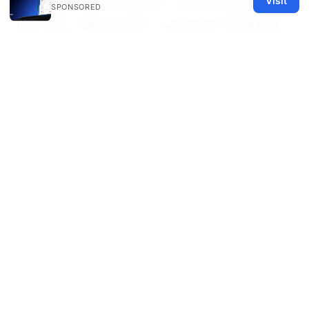
Visit
以太网ip 设置与优化指南：家庭与企业网络中
SPONSORED
的IP分配、静态/动态IP、以及VPN下的隐私保
护
© 2026 Healthy Life Sector LLC. All rights reserved.
Healthy Life Sector LLC
1450 Brickell Avenue, Suite 1500
Miami, FL, 33131
US
editorial@healthylifesector.com
+1-305-555-0156
About
Privacy Policy
Terms of Use