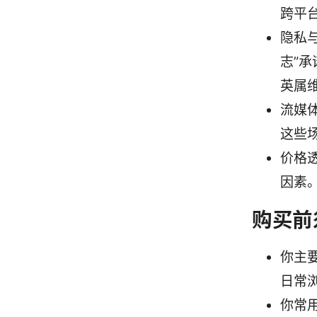
跨平
隐私与
志”
英属
流媒
这些
价格
因素
购买前
你主
日常
你常用