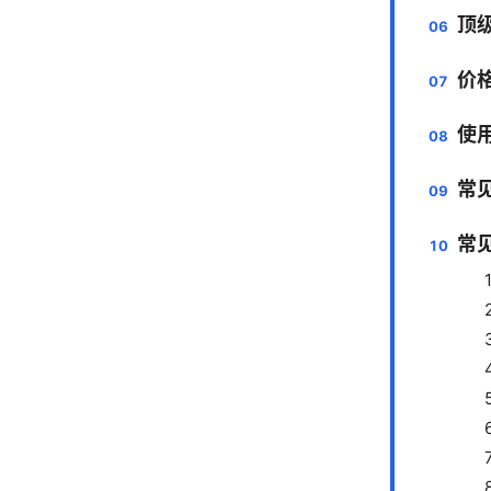
顶级
价
使
常
常