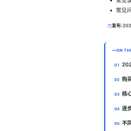
常见
常见问
发布:
202
ON TH
20
购
核
逐
不同