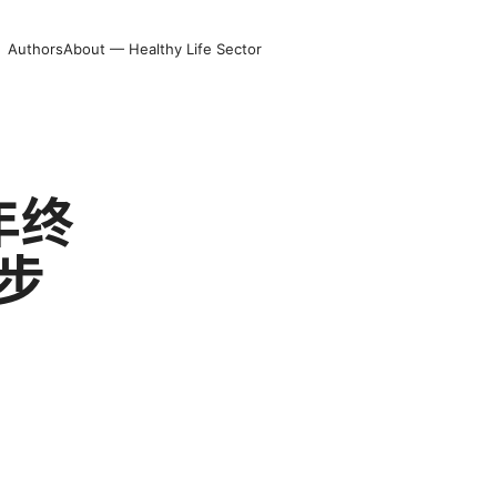
Authors
About — Healthy Life Sector
年终
步