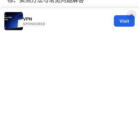
标、实测方法与常见问题解答
×
VPN
Visit
SPONSORED
© 2026 Healthy Life Sector LLC. All rights reserved.
Healthy Life Sector LLC
1450 Brickell Avenue, Suite 1500
Miami, FL, 33131
US
editorial@healthylifesector.com
+1-305-555-0156
About
Privacy Policy
Terms of Use