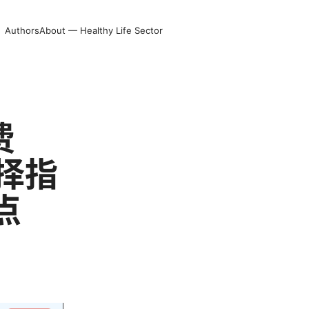
Authors
About — Healthy Life Sector
费
择指
点