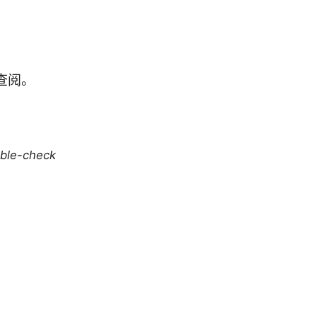
查阅。
uble-check