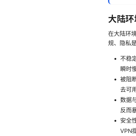
大陆环
在大陆环境
规、隐私是
不稳
瞬时
被阻
去可
数据
反而
安全
VPN