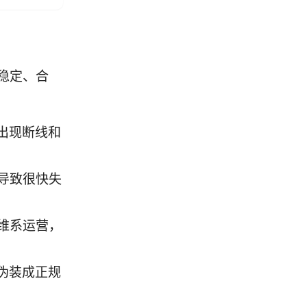
否稳定、合
出现断线和
导致很快失
维系运营，
伪装成正规