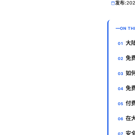
发布:
202
ON TH
大
免
如
免
付
在
安