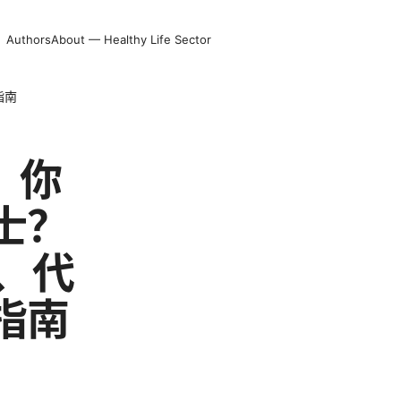
Authors
About — Healthy Life Sector
指南
：你
士？
、代
指南