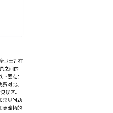
安全卫士？在
工具之间的
以下要点：
与免费对比、
常见误区。
和常见问题
和更流畅的