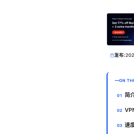
发布:
202
ON TH
简
V
速度