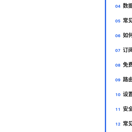
数
常
如何
订
免费
路由
设
安
常