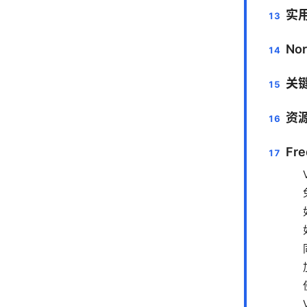
实
No
关
资
Fre