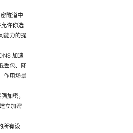
加密隧道中
并允许你选
问能力的提
NS 加速
低丢包、降
，作用场景
乓强加密，
间建立加密
内的所有设