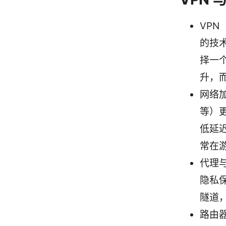
VP
的技
择一
升，而
网络加
等）
低延
常在
代理
隐私保
隧道
路由器