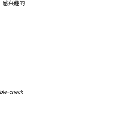
口，感兴趣的
uble-check