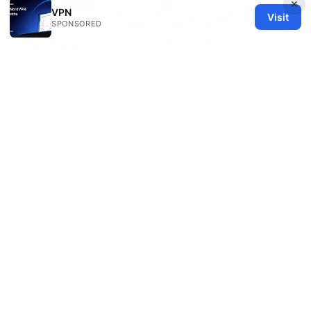
×
如果你想直接比较并体验高性价比方案，别忘了
VPN
Visit
SPONSORED
查看 NordVPN 的促销与免费试用信息，点击上
面的横幅快速访问促销页与试用条件。
请根据你的实际需求选择合适的方案，确保你的
上网体验既安全又高效。祝你上网愉快、保护隐
私无忧！
横国 ⭐ 学務情報システム vpn 接続ガイド：自
宅から 完全版 | 学務情報システムへのリモート
アクセスとセキュリティ対策
© 2026 Healthy Life Sector LLC. All rights reserved.