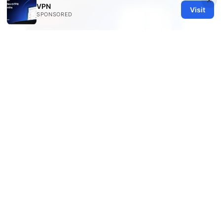
VPN
Visit
SPONSORED
Try vpn trial 的完整指南：选择、注册与评测
VPN 试用的实操攻略
© 2026 Healthy Life Sector LLC. All rights reserved.
Healthy Life Sector LLC
1450 Brickell Avenue, Suite 1500