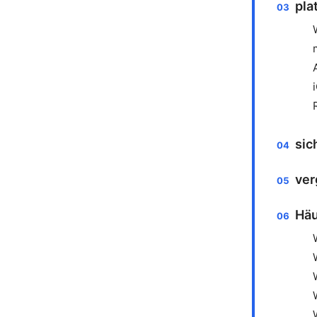
pla
sic
ver
Häu