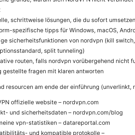
t
lle, schrittweise lösungen, die du sofort umsetze
form-spezifische tipps für Windows, macOS, Andro
ige sicherheitsfunktionen von nordvpn (kill switch,
ptionsstandard, split tunneling)
native routen, falls nordvpn vorübergehend nicht f
g gestellte fragen mit klaren antworten
d resourcen am ende der einführung (unverlinkt, n
PN offizielle website – nordvpn.com
kt- und sicherheitsdaten – nordvpn.com/blog
meine vpn-statistiken – datareportal.com
tibilitäts- und kompatible protokolle –