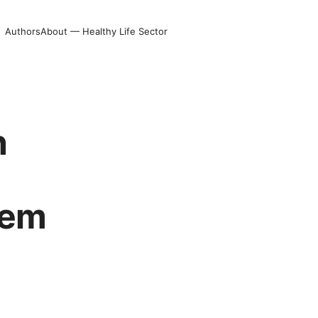
Authors
About — Healthy Life Sector
n
lem