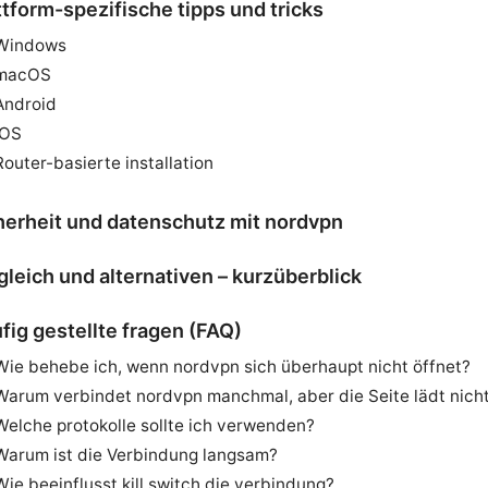
ttform-spezifische tipps und tricks
Windows
macOS
Android
iOS
Router-basierte installation
herheit und datenschutz mit nordvpn
gleich und alternativen – kurzüberblick
fig gestellte fragen (FAQ)
Wie behebe ich, wenn nordvpn sich überhaupt nicht öffnet?
Warum verbindet nordvpn manchmal, aber die Seite lädt nich
Welche protokolle sollte ich verwenden?
Warum ist die Verbindung langsam?
Wie beeinflusst kill switch die verbindung?