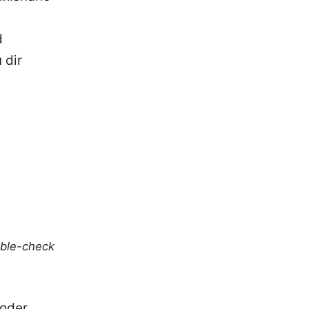
d
 dir
uble-check
 oder