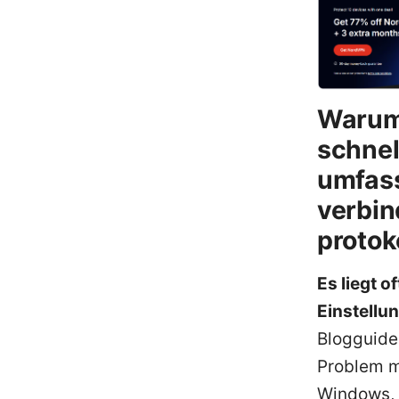
Warum 
schnel
umfass
verbin
protok
Es liegt 
Einstellu
Blogguide 
Problem m
Windows, 