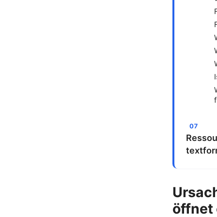
Ressour
textfo
Ursach
öffnet