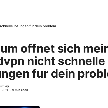
schnelle losungen fur dein problem
um offnet sich mei
dvpn nicht schnelle
ungen fur dein prob
lumley
, 2026
·
9
min read