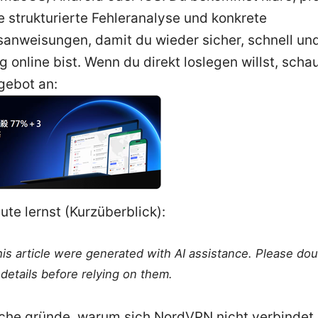
e strukturierte Fehleranalyse und konkrete
anweisungen, damit du wieder sicher, schnell un
g online bist. Wenn du direkt loslegen willst, schau
gebot an:
te lernst (Kurzüberblick):
this article were generated with AI assistance. Please do
details before relying on them.
che gründe, warum sich NordVPN nicht verbindet