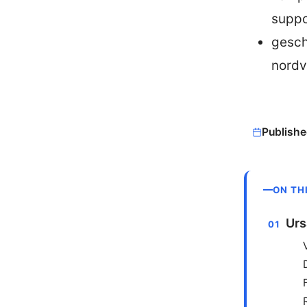
suppo
gesch
nordv
Publishe
ON TH
Urs