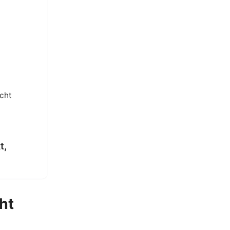
icht
t,
ht