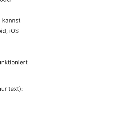
n kannst
id, iOS
unktioniert
ur text):