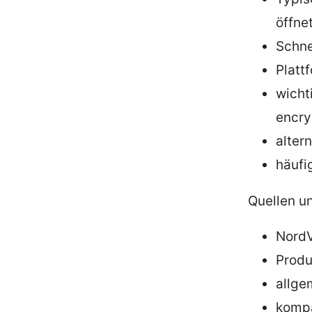
öffne
Schne
Platt
wicht
encry
alter
häufi
Quellen un
NordV
Produ
allge
kompa