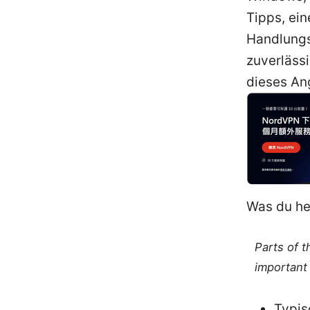
Tipps, ein
Handlungs
zuverlässi
dieses An
Was du heu
Parts of 
important 
Typis