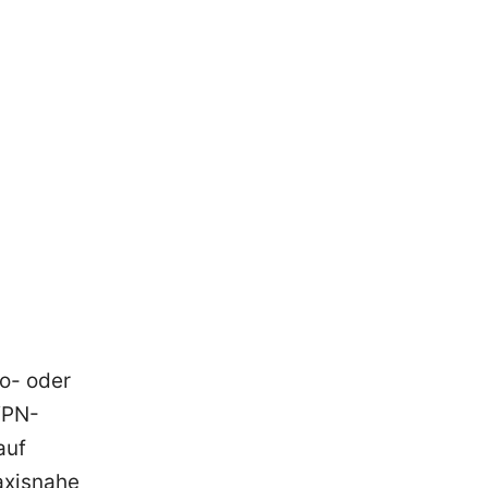
o- oder
dVPN-
auf
axisnahe