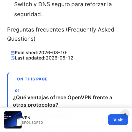
Switch y DNS seguro para reforzar la
seguridad.
Preguntas frecuentes (Frequently Asked
Questions)
Published:
2026-03-10
·
Last updated:
2026-05-12
ON THIS PAGE
¿Qué ventajas ofrece OpenVPN frente a
otros protocolos?
×
¿Es OpenVPN seguro?
VPN
Visit
SPONSORED
¿OpenVPN usa cifrado AES-256?