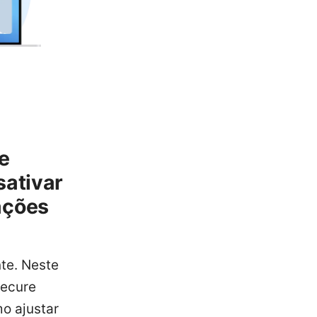
e
sativar
ações
te. Neste
Secure
o ajustar