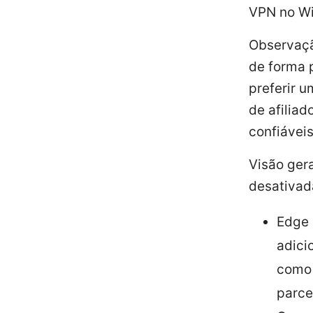
VPN no Wi
Observaçã
de forma 
preferir 
de afilia
confiáveis
Visão ger
desativad
Edge 
adici
como 
parce