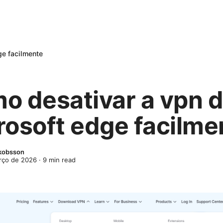
ge facilmente
o desativar a vpn 
rosoft edge facilme
kobsson
rço de 2026
·
9
min read