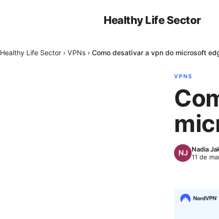
Healthy Life Sector
Healthy Life Sector
›
VPNs
›
Como desativar a vpn do microsoft ed
VPNS
Com
mic
Nadia Ja
11 de ma