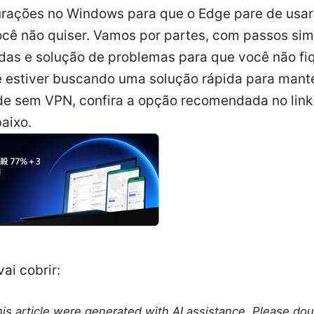
urações no Windows para que o Edge pare de usa
cê não quiser. Vamos por partes, com passos sim
idas e solução de problemas para que você não fi
e estiver buscando uma solução rápida para mant
de sem VPN, confira a opção recomendada no link
baixo.
vai cobrir:
this article were generated with AI assistance. Please do