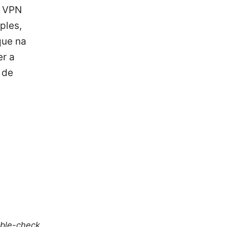
r VPN
ples,
que na
er a
 de
uble-check