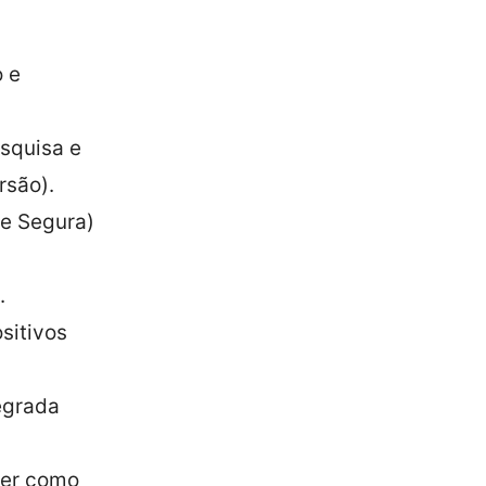
o e
squisa e
rsão).
de Segura)
.
sitivos
egrada
cer como