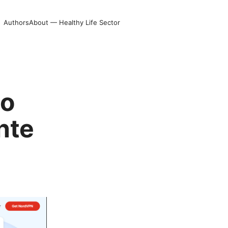
Authors
About — Healthy Life Sector
do
nte