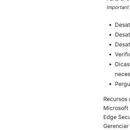
important 
Desat
Desat
Desat
Verif
Dicas
neces
Pergu
Recursos ú
Microsoft
Edge Secu
Gerenciar