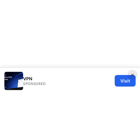
×
VPN
Visit
SPONSORED
Healthy Life Sector LLC
1450 Brickell Avenue, Suite 1500
Miami, FL, 33131
US
editorial@healthylifesector.com
+1-305-555-0156