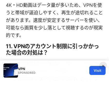
4K・HD動画はデータ量が多いため、VPNを使
うと帯域が逼迫しやすく、再生が途切れること
があります。速度が安定するサーバーを使い、
可能なら画質を少し落として視聴するのが現実
的です。
11. VPNのアカウント制限に引っかかっ
た場合の対処は？
同時接続数を超えた場合は、使っていない端末
×
VPN
の接続を終了するか、より高いプランに変更し
Visit
SPONSORED
て同時接続数を増やす選択も検討しましょう。
Vpnが勝手に切れる！原因と今すぐできる解決
策を徹底解説 2025年最新版
12. 公式サポートに連絡する際のコツ