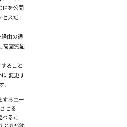
IPを公開
クセスだ」
ー経由の通
に高画質配
クすること
Nに変更す
す。
聴するユー
立させる
変わるた
選ぶのが鉄