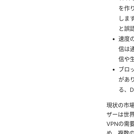
を作り
しま
と誤
速度
信は
信や
ブロ
があ
る、
現状の市
ザーは世界
VPNの需
め、複数