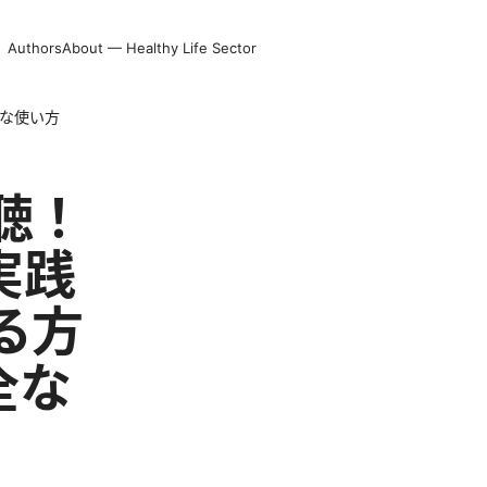
Authors
About — Healthy Life Sector
全な使い方
聴！
実践
る方
全な