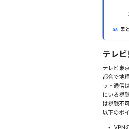
ま
テレビ
テレビ東
都合で地理
ット通信
にいる視
は視聴不
以下のポ
VPN