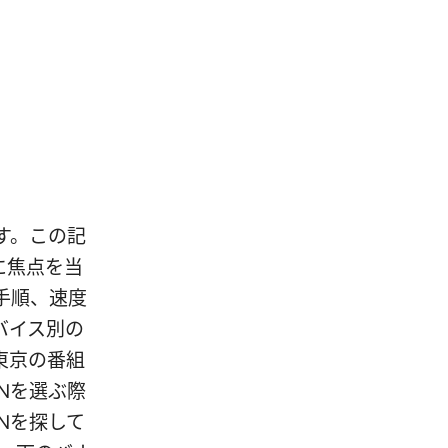
す。この記
に焦点を当
手順、速度
バイス別の
東京の番組
Nを選ぶ際
Nを探して