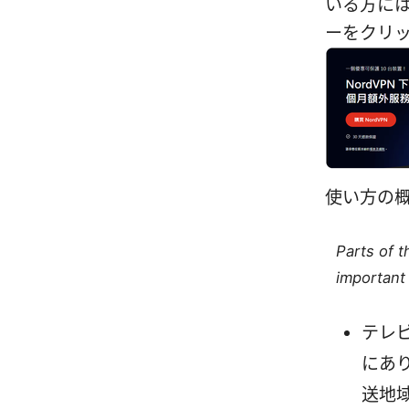
いる方には
ーをクリ
使い方の
Parts of 
important 
テレ
にあ
送地