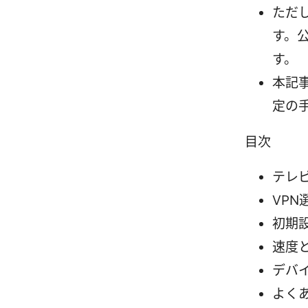
ただ
す。
す。
本記
定の
目次
テレ
VP
初期
速度
デバ
よく