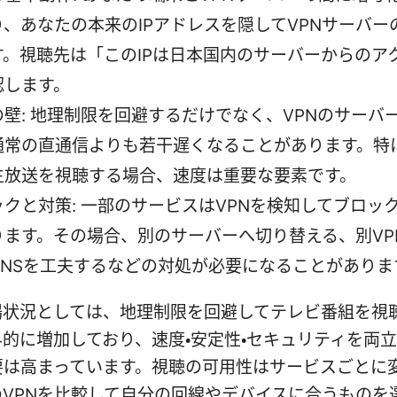
、あなたの本来のIPアドレスを隠してVPNサーバーの
す。視聴先は「このIPは日本国内のサーバーからのア
認します。
の壁: 地理制限を回避するだけでなく、VPNのサーバ
通常の直通信よりも若干遅くなることがあります。特
生放送を視聴する場合、速度は重要な要素です。
ックと対策: 一部のサービスはVPNを検知してブロッ
ります。その場合、別のサーバーへ切り替える、別VP
DNSを工夫するなどの対処が必要になることがありま
場状況としては、地理制限を回避してテレビ番組を視
的に増加しており、速度・安定性・セキュリティを両
要は高まっています。視聴の可用性はサービスごとに
のVPNを比較して自分の回線やデバイスに合うものを