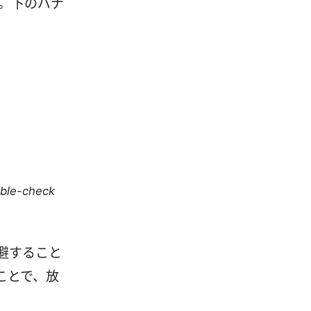
い。下のバナ
uble-check
避すること
ことで、放