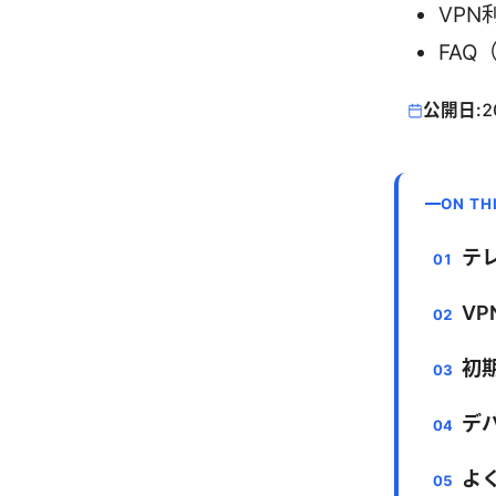
VP
FAQ
公開日:
2
ON TH
テ
V
初
デ
よ