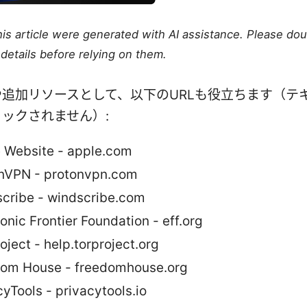
this article were generated with AI assistance. Please do
details before relying on them.
追加リソースとして、以下のURLも役立ちます（テ
ックされません）:
 Website - apple.com
nVPN - protonvpn.com
cribe - windscribe.com
ronic Frontier Foundation - eff.org
oject - help.torproject.org
om House - freedomhouse.org
cyTools - privacytools.io