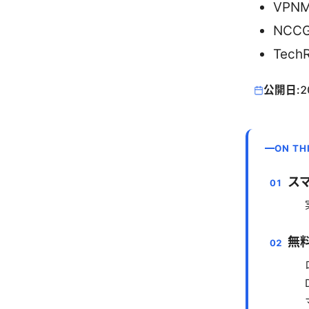
VPNM
NCCG
TechR
公開日:
2
ON TH
ス
無