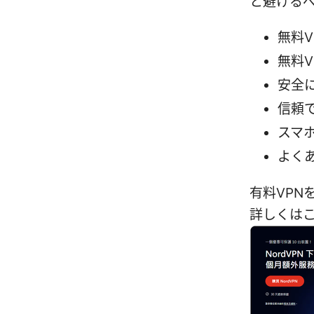
と避ける
無料
無料
安全
信頼
スマ
よく
有料VPN
詳しくは