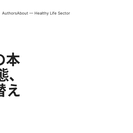
Authors
About — Healthy Life Sector
の本
態、
替え