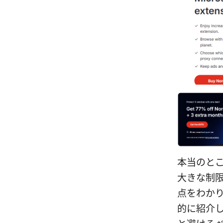
本当のと
大きな制
点をわか
的に紹介