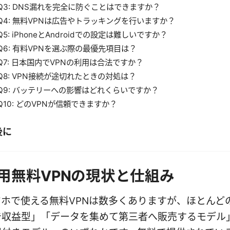
Q3: DNS漏れを完全に防ぐことはできますか？
Q4: 無料VPNは広告やトラッキングを行いますか？
Q5: iPhoneとAndroidでの設定は難しいですか？
Q6: 有料VPNを選ぶ際の最優先項目は？
Q7: 日本国内でVPNの利用は合法ですか？
Q8: VPN接続が途切れたときの対処は？
Q9: バッテリーへの影響はどれくらいですか？
Q10: どのVPNが信頼できますか？
後に
用無料VPNの現状と仕組み
ホで使える無料VPNは数多くありますが、ほとんど
告収益型」「データを集めて第三者へ販売するモデル