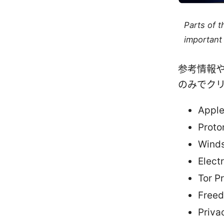
Parts of 
important 
参考情報や
のみでクリ
Apple
Proto
Winds
Elect
Tor Pr
Freed
Priva