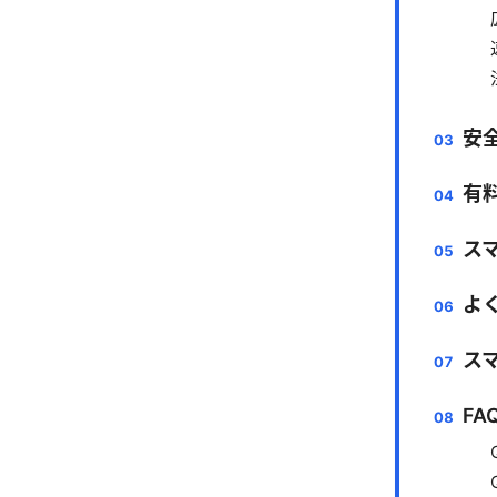
安
有
ス
よ
ス
F