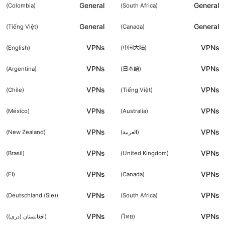
General
General
)
Colombia
(
)
South Africa
(
General
General
)
Tiếng Việt
(
)
Canada
(
VPNs
VPNs
)
English
(
)
中国大陆
(
VPNs
VPNs
)
Argentina
(
)
日本語
(
VPNs
VPNs
)
Chile
(
)
Tiếng Việt
(
VPNs
VPNs
)
México
(
)
Australia
(
VPNs
VPNs
(
العربية
)
(
New Zealand
)
VPNs
VPNs
)
Brasil
(
)
United Kingdom
(
VPNs
VPNs
)
FI
(
)
Canada
(
VPNs
VPNs
)
Deutschland (Sie)
(
)
South Africa
(
VPNs
VPNs
(
ไทย
)
(
افغانستان (دری)
)