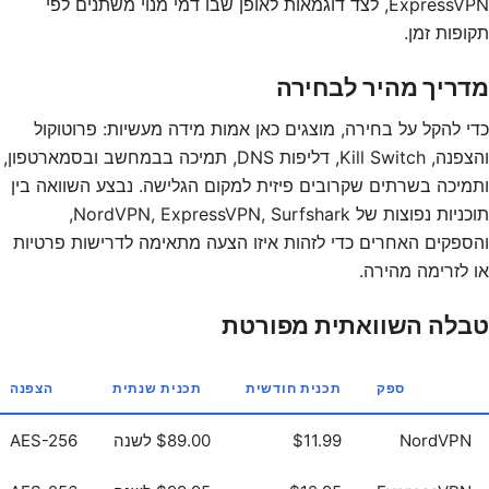
ExpressVPN, לצד דוגמאות לאופן שבו דמי מנוי משתנים לפי
תקופות זמן.
מדריך מהיר לבחירה
כדי להקל על בחירה, מוצגים כאן אמות מידה מעשיות: פרוטוקול
והצפנה, Kill Switch, דליפות DNS, תמיכה בבמחשב ובסמארטפון,
ותמיכה בשרתים שקרובים פיזית למקום הגלישה. נבצע השוואה בין
תוכניות נפוצות של NordVPN, ExpressVPN, Surfshark,
והספקים האחרים כדי לזהות איזו הצעה מתאימה לדרישות פרטיות
או לזרימה מהירה.
טבלה השוואתית מפורטת
ספק
תכנית חודשית
תכנית שנתית
הצפנה
NordVPN
$11.99
$89.00 לשנה
AES-256