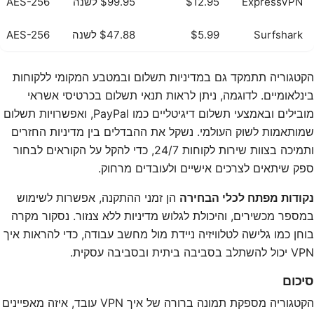
ExpressVPN
$12.95
$99.95 לשנה
AES-256
Surfshark
$5.99
$47.88 לשנה
AES-256
הקטגוריה תתמקד גם במדיניות תשלום ובמטבע המקומי ללקוחות
בינלאומיים. לדוגמה, ניתן לראות תנאי תשלום בכרטיסי אשראי
מובילים ובאמצעי תשלום דיגיטליים כמו PayPal, ואפשרויות תשלום
שמותאמות לשוק העולמי. נשקל את ההבדלים בין מדיניות החזרים
ותמיכה בצוות שירות לקוחות 24/7, כדי להקל על הקוראים לבחור
ספק שיתאים לצרכים אישיים ולעובדים מרחוק.
נקודות מפתח לכלי הבחירה
הן זמני ההתקנה, אפשרות לשימוש
במספר מכשירים, והיכולת לגלוש מדיניות ללא צנזור. נסקור מקרה
בוחן כמו גלישה לטלוויזיה ניידת מול מחשב עבודה, כדי להראות איך
VPN יכול להשתלב בסביבה ביתית ובסביבה עסקית.
סיכום
הקטגוריה מספקת תמונה ברורה של איך VPN עובד, איזה מאפיינים