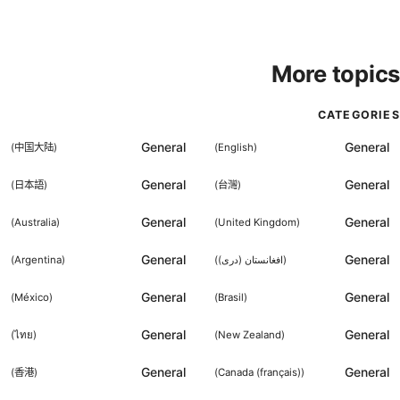
More topics
CATEGORIES
General
General
)
中国大陆
(
)
English
(
General
General
)
日本語
(
)
台灣
(
General
General
)
Australia
(
)
United Kingdom
(
General
General
(
افغانستان (دری)
)
(
Argentina
)
General
General
)
México
(
)
Brasil
(
General
General
)
ไทย
(
)
New Zealand
(
General
General
)
香港
(
)
Canada (français)
(