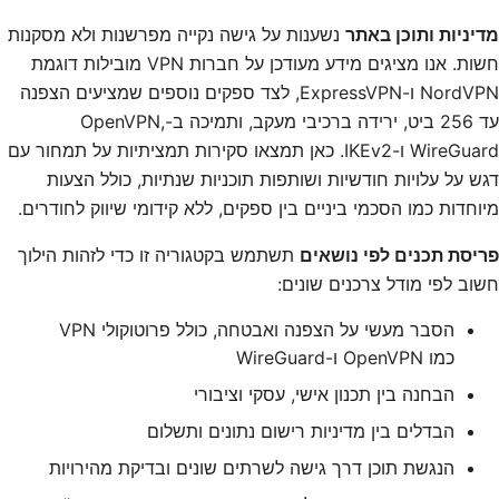
מדיניות ותוכן באתר
נשענות על גישה נקייה מפרשנות ולא מסקנות
חשות. אנו מציגים מידע מעודכן על חברות VPN מובילות דוגמת
NordVPN ו-ExpressVPN, לצד ספקים נוספים שמציעים הצפנה
עד 256 ביט, ירידה ברכיבי מעקב, ותמיכה ב-OpenVPN,
WireGuard ו-IKEv2. כאן תמצאו סקירות תמציתיות על תמחור עם
דגש על עלויות חודשיות ושותפות תוכניות שנתיות, כולל הצעות
מיוחדות כמו הסכמי ביניים בין ספקים, ללא קידומי שיווק לחודרים.
פריסת תכנים לפי נושאים
תשתמש בקטגוריה זו כדי לזהות הילוך
חשוב לפי מודל צרכנים שונים:
הסבר מעשי על הצפנה ואבטחה, כולל פרוטוקולי VPN
כמו OpenVPN ו-WireGuard
הבחנה בין תכנון אישי, עסקי וציבורי
הבדלים בין מדיניות רישום נתונים ותשלום
הנגשת תוכן דרך גישה לשרתים שונים ובדיקת מהירויות