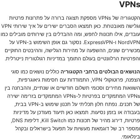
VPNs
הקטגוריה של VPNs מספקת תצוגה ברורה על פתרונות פרטיות
וגלישה מאובטחת. כאן תמצאו הסברים ישירים על איך שירותי VPN
עובדים, אילו תכונות לחפש, ומה ההבדלים בין שירותים מובילים כמו
NordVPN ו-ExpressVPN. נסקור גם אופן השימוש ב-VPN על
מכשירים שונים, ההשפעה על מהירות הגלישה, וההיבטים החוקיים
והפרטיות הרלוונטיים בעולם התומך במדיניות רגולטורית נייטרלית.
הנושאים הבולטים ברחבי הקטגוריה
כוללים נושאים כמו סוגי
הצפנה, פרוטוקולי VPN, התמודדות עם חסימות גיאוגרפיות,
השוואות מחירים וסכומי תשלום חודשיים או שנתיים, וההבחנה בין
VPNs המתמקדים בפרטיות ל-VPNs המתמקדים בזרימה ישירה
של תכנים. נפתח חלון תכליתי על תכנון שימוש ב-VPN בבית,
בעבודה או בזמן נסיעות. תמצאו כאן תיעוד מעודכן על מדיניות
פרטיות, דירוג מהיר של תכונות כמו Kill Switch, דליפות DNS,
ומספר רב של דוגמאות מעשיות על תפעול בישראלים ובקהל
בינלאומי.