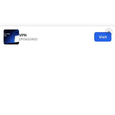
×
VPN
Visit
SPONSORED
Healthy Life Sector LLC
1450 Brickell Avenue, Suite 1500
Miami, FL, 33131
US
editorial@healthylifesector.com
+1-305-555-0156
About
Privacy Policy
Terms of Use